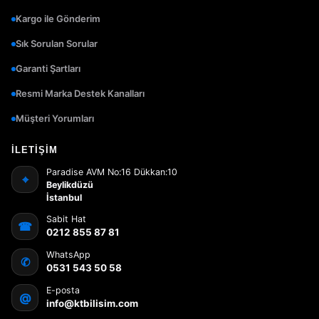
Kargo ile Gönderim
Sık Sorulan Sorular
Garanti Şartları
Resmi Marka Destek Kanalları
Müşteri Yorumları
İLETIŞIM
Paradise AVM No:16 Dükkan:10
⌖
Beylikdüzü
İstanbul
Sabit Hat
☎
0212 855 87 81
WhatsApp
✆
0531 543 50 58
E-posta
@
info@ktbilisim.com