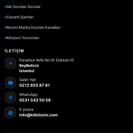
Sık Sorulan Sorular
Garanti Şartları
Resmi Marka Destek Kanalları
Müşteri Yorumları
İLETIŞIM
Paradise AVM No:16 Dükkan:10
⌖
Beylikdüzü
İstanbul
Sabit Hat
☎
0212 855 87 81
WhatsApp
✆
0531 543 50 58
E-posta
@
info@ktbilisim.com