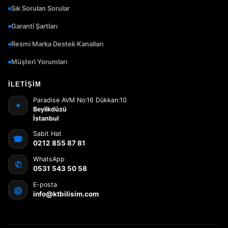
Sık Sorulan Sorular
Garanti Şartları
Resmi Marka Destek Kanalları
Müşteri Yorumları
İLETIŞIM
Paradise AVM No:16 Dükkan:10
⌖
Beylikdüzü
İstanbul
Sabit Hat
☎
0212 855 87 81
WhatsApp
✆
0531 543 50 58
E-posta
@
info@ktbilisim.com