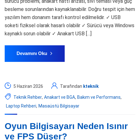
sürücü problemi, anakart hattı arızası, sıvı teması veya güç
besleme sorunlarından kaynaklanabilir. Doğru tespit için hem
yazılım hem donanım tarafı kontrol edilmelidir. ✓ USB
soketi fiziksel olarak hasarlı olabilir ✓ Sürücü veya Windows
kaynaklı sorun olabilir ✓ Anakart USB […]
Devamını Oku
5 Haziran 2026
Tarafından
kteknik
Teknik Rehber
,
Anakart ve BGA
,
Bakım ve Performans
,
Laptop Rehberi
,
Masaüstü Bilgisayar
Oyun Bilgisayarı Neden Isınır
ve FPS Düşer?