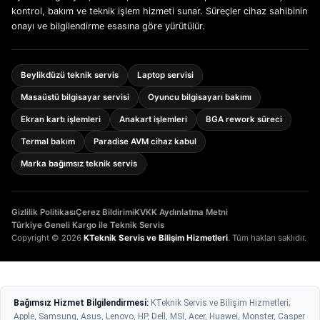
kontrol, bakım ve teknik işlem hizmeti sunar. Süreçler cihaz sahibinin
onayı ve bilgilendirme esasına göre yürütülür.
Beylikdüzü teknik servis
Laptop servisi
Masaüstü bilgisayar servisi
Oyuncu bilgisayarı bakımı
Ekran kartı işlemleri
Anakart işlemleri
BGA rework süreci
Termal bakım
Paradise AVM cihaz kabul
Marka bağımsız teknik servis
Gizlilik Politikası
Çerez Bildirimi
KVKK Aydınlatma Metni
Türkiye Geneli Kargo ile Teknik Servis
Copyright © 2026
KTeknik Servis ve Bilişim Hizmetleri
. Tüm hakları saklıdır.
Bağımsız Hizmet Bilgilendirmesi:
KTeknik Servis ve Bilişim Hizmetleri;
Apple, Samsung, Asus, Lenovo, HP, Dell, MSI, Acer, Huawei, Monster, Casper