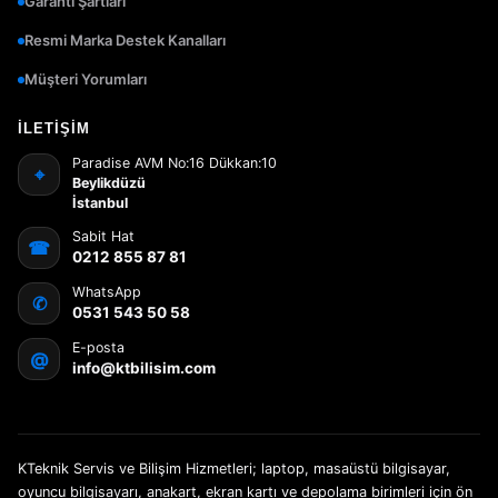
Garanti Şartları
Resmi Marka Destek Kanalları
Müşteri Yorumları
İLETIŞIM
Paradise AVM No:16 Dükkan:10
⌖
Beylikdüzü
İstanbul
Sabit Hat
☎
0212 855 87 81
WhatsApp
✆
0531 543 50 58
E-posta
@
info@ktbilisim.com
KTeknik Servis ve Bilişim Hizmetleri; laptop, masaüstü bilgisayar,
oyuncu bilgisayarı, anakart, ekran kartı ve depolama birimleri için ön