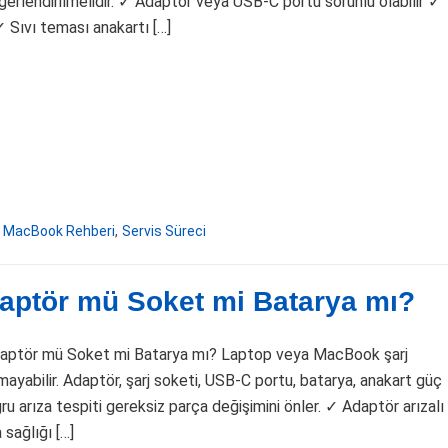
eğerlendirilmelidir. ✓ Adaptör veya USB-C portu sorunlu olabilir ✓
 Sıvı teması anakartı […]
MacBook Rehberi
,
Servis Süreci
aptör mü Soket mi Batarya mı?
Adaptör mü Soket mi Batarya mı? Laptop veya MacBook şarj
yabilir. Adaptör, şarj soketi, USB-C portu, batarya, anakart güç
oğru arıza tespiti gereksiz parça değişimini önler. ✓ Adaptör arızalı
 sağlığı […]