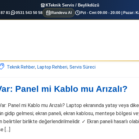
KTeknik Servis / Beylikdüzü
 87 81
0531 543 50 58
Randevu Al
Pzt - Cmt 09:00 - 20:00 | Pazar: K
Teknik Rehber
,
Laptop Rehberi
,
Servis Süreci
ar: Panel mi Kablo mu Arızalı?
Var: Panel mi Kablo mu Arızalı? Laptop ekranında yatay veya dik
ün gidip gelmesi; ekran paneli, ekran kablosu, menteşe bölgesi v
 belirtiler birlikte değerlendirilmelidir. ✓ Ekran paneli hasarlı olabi
e […]