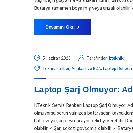
teşhis için güç alma ve anakart tarafı birlikte d
Batarya tamamen boşalmış veya arızalı olabilir ✓
Devamını Oku
5 Haziran 2026
Tarafından
kteknik
Teknik Rehber
,
Anakart ve BGA
,
Laptop Rehberi
,
Laptop Şarj Olmuyor: Ad
KTeknik Servis Rehberi Laptop Şarj Olmuyor: 
olmuyorsa sorun yalnızca bataryadan kaynaklanma
hattı veya şarj devresi aynı belirtiyi verebilir. D
olabilir ✓ Şarj soketi gevşemiş olabilir ✓ Batarya