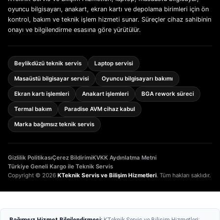
oyuncu bilgisayarı, anakart, ekran kartı ve depolama birimleri için ön
kontrol, bakım ve teknik işlem hizmeti sunar. Süreçler cihaz sahibinin
onayı ve bilgilendirme esasına göre yürütülür.
Beylikdüzü teknik servis
Laptop servisi
Masaüstü bilgisayar servisi
Oyuncu bilgisayarı bakımı
Ekran kartı işlemleri
Anakart işlemleri
BGA rework süreci
Termal bakım
Paradise AVM cihaz kabul
Marka bağımsız teknik servis
Gizlilik Politikası
Çerez Bildirimi
KVKK Aydınlatma Metni
Türkiye Geneli Kargo ile Teknik Servis
Copyright © 2026
KTeknik Servis ve Bilişim Hizmetleri
. Tüm hakları saklıdır.
Bağımsız Hizmet Bilgilendirmesi:
KTeknik Servis ve Bilişim Hizmetleri;