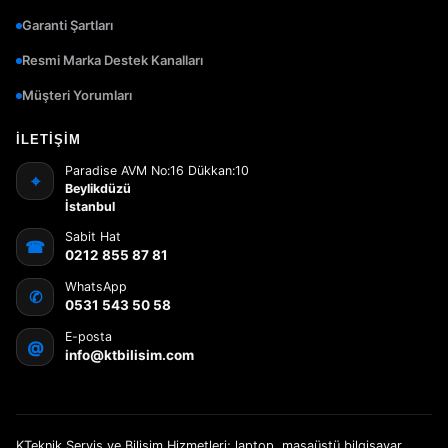
Garanti Şartları
Resmi Marka Destek Kanalları
Müşteri Yorumları
İLETIŞIM
Paradise AVM No:16 Dükkan:10
⌖
Beylikdüzü
İstanbul
Sabit Hat
☎
0212 855 87 81
WhatsApp
✆
0531 543 50 58
E-posta
@
info@ktbilisim.com
KTeknik Servis ve Bilişim Hizmetleri; laptop, masaüstü bilgisayar,