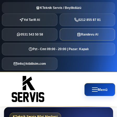
KTeknik Servis / Beylikdüzü
Yol Tarifi Al
0212 855 87 81
0531 543 50 58
Randevu Al
Pzt - Cmt 09:00 - 20:00 | Pazar: Kapalı
info@ktbilisim.com
Menü
KTeknik Servis Bilgi Merkezi