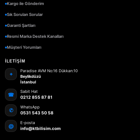
Kargo ile Gönderim
Sık Sorulan Sorular
Garanti Şartları
Resmi Marka Destek Kanalları
Müşteri Yorumları
İLETIŞIM
Paradise AVM No:16 Dükkan:10
⌖
Beylikdüzü
İstanbul
Sabit Hat
☎
0212 855 87 81
WhatsApp
✆
0531 543 50 58
E-posta
@
info@ktbilisim.com