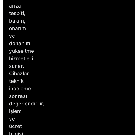
arıza
tespiti,
bakım,
onarım
ve
donanım
yükseltme
hizmetleri
sunar.
Cihazlar
teknik
inceleme
sonrası
değerlendirilir;
işlem
ve
ücret
bilgisi