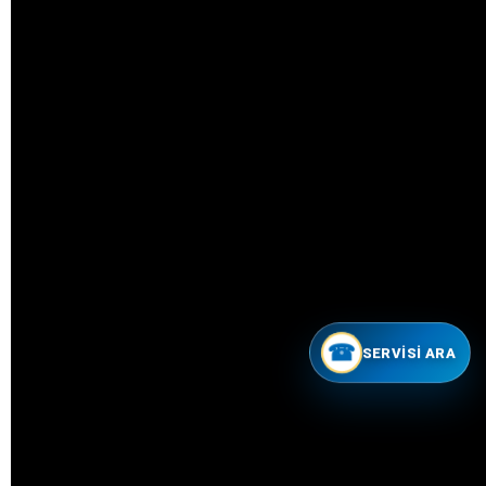
☎
SERVISI ARA