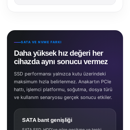
SATA VE NVME FARKI
Daha yüksek hız değeri her
cihazda aynı sonucu vermez
SSD performansı yalnızca kutu üzerindeki
maksimum hızla belirlenmez. Anakartın PCIe
hattı, işlemci platformu, soğutma, dosya türü
ve kullanım senaryosu gerçek sonucu etkiler.
SATA bant genişliği
SATA SSD, HDD’ye göre gecikme ve tepki