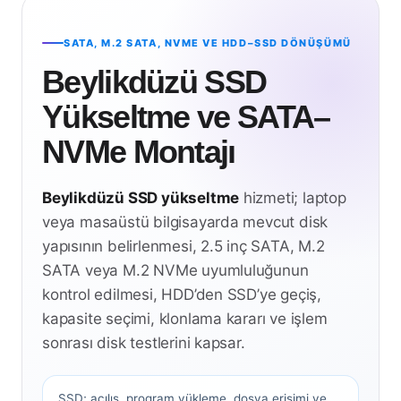
SATA, M.2 SATA, NVME VE HDD–SSD DÖNÜŞÜMÜ
Beylikdüzü SSD
Yükseltme ve SATA–
NVMe Montajı
Beylikdüzü SSD yükseltme
hizmeti; laptop
veya masaüstü bilgisayarda mevcut disk
yapısının belirlenmesi, 2.5 inç SATA, M.2
SATA veya M.2 NVMe uyumluluğunun
kontrol edilmesi, HDD’den SSD’ye geçiş,
kapasite seçimi, klonlama kararı ve işlem
sonrası disk testlerini kapsar.
SSD; açılış, program yükleme, dosya erişimi ve