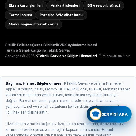
Ekran kartı işlemleri
Anakart işlemleri
BGA rework süreci
Termal bakım
Paradise AVM cihaz kabul
Marka bağımsız teknik servis
Gizlilik Politikası
Çerez Bildirimi
KVKK Aydınlatma Metni
Türkiye Geneli Kargo ile Teknik Servis
Copyright © 2026
KTeknik Servis ve Bilişim Hizmetleri
. Tüm hakları saklıdır.
Bağımsız Hizmet Bilgilendirmesi:
KTeknik Servis ve Bilişim Hizmetleri;
Apple, Samsung, Asus, Lenovo, HP, Dell, MSI, Acer, Huawei, Monster, Casper
ve benzeri markaların yetkili servisi, resmi bayisi veya bağlı kuruluşu
değildir. Bu web sitesinde geçen marka, model, logo ve ticari unvanlar
yalnızca hizmet verilen cihaz türlerini belirtmek amacıyla kullanılmıştır ve
ilgili hak sahiplerine aittir.
☎
SERVISI ARA
Hizmetlerimiz marka bağımsız özel laboratuvar onarımı, cihaz kabulü ve
kurumsal teknik operasyon süreçleri kapsamında sunulur. Garanti
kapsamındaki cihazlar için kullanıcıların öncelikle ilgili markanın