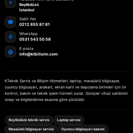
⌖
Beylikdüzü
İstanbul
Sabit Hat
☎
0212 855 87 81
WhatsApp
✆
0531 543 50 58
E-posta
@
info@ktbilisim.com
KTeknik Servis ve Bilişim Hizmetleri; laptop, masaüstü bilgisayar,
oyuncu bilgisayarı, anakart, ekran kartı ve depolama birimleri için ön
kontrol, bakım ve teknik işlem hizmeti sunar. Süreçler cihaz sahibinin
onayı ve bilgilendirme esasına göre yürütülür.
Beylikdüzü teknik servis
Laptop servisi
Masaüstü bilgisayar servisi
Oyuncu bilgisayarı bakımı