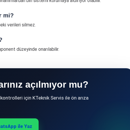
anımlardan biri sistemi korumaya aldırıyor olabilir.
r mi?
ki verileri silmez.
?
ponent düzeyinde onarılabilir.
arınız açılmıyor mu?
ontrolleri için KTeknik Servis ile ön arıza
atsApp ile Yaz