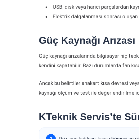
USB, disk veya harici parçalardan kay
Elektrik dalgalanması sonrası oluşan
Güç Kaynağı Arızası N
Güç kaynağı arızalarında bilgisayar hiç tepki
kendini kapatabilir. Bazı durumlarda fan kıs
Ancak bu belirtiler anakart kısa devresi vey
kaynağı ölçüm ve test ile değerlendirilmelid
KTeknik Servis’te Sür
Priz, güç kablosu, kasa düğmesi ve güç