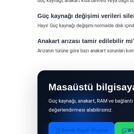
Güç kaynağı, anakart kısa devresi veya bağlı don
Güç kaynağı değişimi verileri sile
Hayır. Güç kaynağı değişimi normalde disk içinde
Anakart arızası tamir edilebilir mi
Arızanın türüne göre bazı anakart sorunları kom
Masaüstü bilgisay
Güç kaynağı, anakart, RAM ve bağlantı k
değerlendirmesi alabilirsiniz.
Servis Kaydı Oluştur
Wh