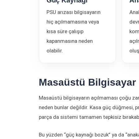
Güç Kaynağı
An
PSU arızası bilgisayarın
Anak
hiç açılmamasına veya
devr
kısa süre çalışıp
kom
kapanmasına neden
açı
olabilir.
oluş
Masaüstü Bilgisayar
Masaüstü bilgisayarın açılmaması çoğu zaman
neden bunlar değildir. Kasa güç düğmesi, pr
parça da sistemi tamamen tepkisiz bırakabil
Bu yüzden “güç kaynağı bozuk” ya da “anaka