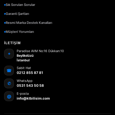
Sık Sorulan Sorular
Garanti Şartları
Resmi Marka Destek Kanalları
Müşteri Yorumları
İLETIŞIM
Paradise AVM No:16 Dükkan:10
⌖
Beylikdüzü
İstanbul
Sabit Hat
☎
0212 855 87 81
WhatsApp
✆
0531 543 50 58
E-posta
@
info@ktbilisim.com