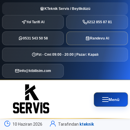
KTeknik Servis / Beylikdüzü
Yol Tarifi Al
0212 855 87 81
0531 543 50 58
Randevu Al
Pzt - Cmt 09:00 - 20:00 | Pazar: Kapalı
info@ktbilisim.com
Menü
10 Haziran 2026
Tarafından
kteknik