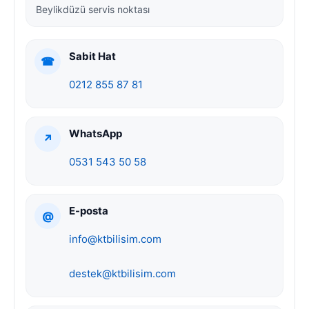
Beylikdüzü servis noktası
Sabit Hat
☎
0212 855 87 81
WhatsApp
↗
0531 543 50 58
E-posta
@
info@ktbilisim.com
destek@ktbilisim.com