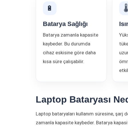
🔋

Batarya Sağlığı
Is
Batarya zamanla kapasite
Yüks
kaybeder. Bu durumda
tüke
cihaz eskisine göre daha
uzu
kısa süre çalışabilir.
ömr
etki
Laptop Bataryası Ned
Laptop bataryaları kullanım süresine, şarj 
zamanla kapasite kaybeder. Batarya kapasit