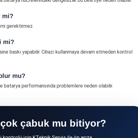
 batarya hücrelerindeki dengesizlik bu belirtiye neden olabilir.
r mi?
emi gerektirmez.
i mi?
ine baskı yapabilir. Cihazı kullanmaya devam etmeden kontrol
olur mu?
ve batarya performansında problemlere neden olabilir.
 çok çabuk mu bitiyor?
 kontrolü için KTeknik Servis ile ön arıza