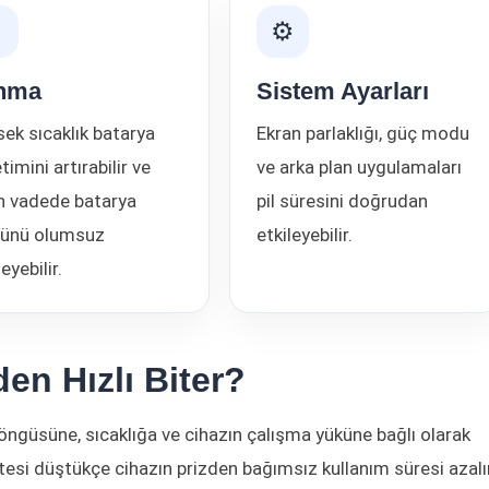

⚙
ınma
Sistem Ayarları
ek sıcaklık batarya
Ekran parlaklığı, güç modu
timini artırabilir ve
ve arka plan uygulamaları
n vadede batarya
pil süresini doğrudan
ünü olumsuz
etkileyebilir.
leyebilir.
en Hızlı Biter?
döngüsüne, sıcaklığa ve cihazın çalışma yüküne bağlı olarak
esi düştükçe cihazın prizden bağımsız kullanım süresi azalır