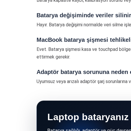
Batarya kapasite kaybı, kalibrasyon sorunu veya
Batarya değişiminde veriler silini
Hayır. Batarya değişimi normalde veri silme işl
MacBook batarya şişmesi tehlikel
Evet. Batarya şişmesi kasa ve touchpad bölges
ettirmek gerekir.
Adaptör batarya sorununa neden 
Uyumsuz veya arızalı adaptör şarj sorunlarına 
Laptop bataryanız
Batarya sağlığı, adaptör ve güç devresi