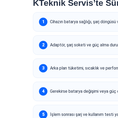
KTeknik Servis’te Sür
Cihazın batarya sağlığı, şarj döngüsü v
Adaptör, şarj soketi ve güç alma durum
Arka plan tüketimi, sıcaklık ve perform
Gerekirse batarya değişimi veya güç de
İşlem sonrası şarj ve kullanım testi yap