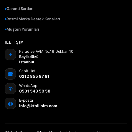
Garanti Şartları
Resmi Marka Destek Kanalları
Müşteri Yorumları
İLETIŞIM
Paradise AVM No:16 Dükkan:10
⌖
Beylikdüzü
İstanbul
Sabit Hat
☎
0212 855 87 81
WhatsApp
✆
0531 543 50 58
E-posta
@
info@ktbilisim.com