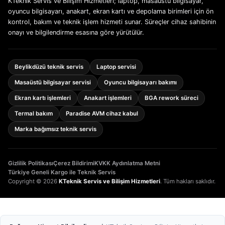
KTeknik Servis ve Bilişim Hizmetleri; laptop, masaüstü bilgisayar,
oyuncu bilgisayarı, anakart, ekran kartı ve depolama birimleri için ön
kontrol, bakım ve teknik işlem hizmeti sunar. Süreçler cihaz sahibinin
onayı ve bilgilendirme esasına göre yürütülür.
Beylikdüzü teknik servis
Laptop servisi
Masaüstü bilgisayar servisi
Oyuncu bilgisayarı bakımı
Ekran kartı işlemleri
Anakart işlemleri
BGA rework süreci
Termal bakım
Paradise AVM cihaz kabul
Marka bağımsız teknik servis
Gizlilik Politikası
Çerez Bildirimi
KVKK Aydınlatma Metni
Türkiye Geneli Kargo ile Teknik Servis
Copyright © 2026
KTeknik Servis ve Bilişim Hizmetleri
. Tüm hakları saklıdır.