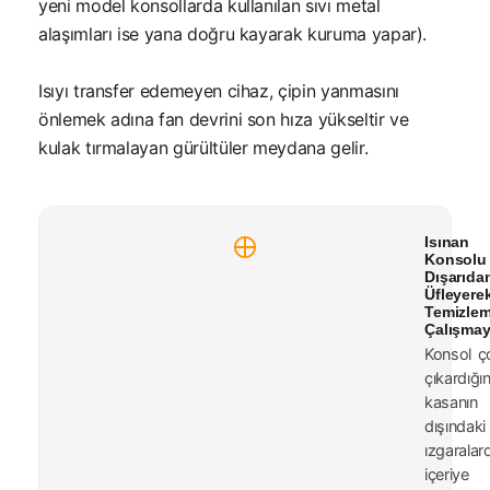
yeni model konsollarda kullanılan sıvı metal
alaşımları ise yana doğru kayarak kuruma yapar).
Isıyı transfer edemeyen cihaz, çipin yanmasını
önlemek adına fan devrini son hıza yükseltir ve
kulak tırmalayan gürültüler meydana gelir.
Isınan
Konsolu
Dışarıda
Üfleyere
Temizle
Çalışmay
Konsol ç
çıkardığı
kasanın
dışındaki
ızgaralar
içeriy