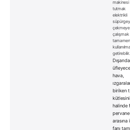
makinesi
tutmak
elektrikli
süpürgey
çekmeye
çalışmak
tamame
kullanılm
getirebilir.
Dışarıd
üfleyece
hava,
ızgarala
biriken 
kütlesin
halinde 
pervanel
arasına 
fanı ta