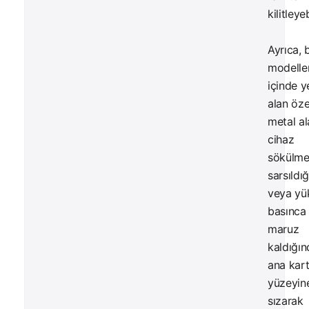
kilitleyeb
Ayrıca, 
modelle
içinde y
alan özel
metal al
cihaz
sökülm
sarsıldı
veya yü
basınca
maruz
kaldığın
ana kar
yüzeyin
sızarak