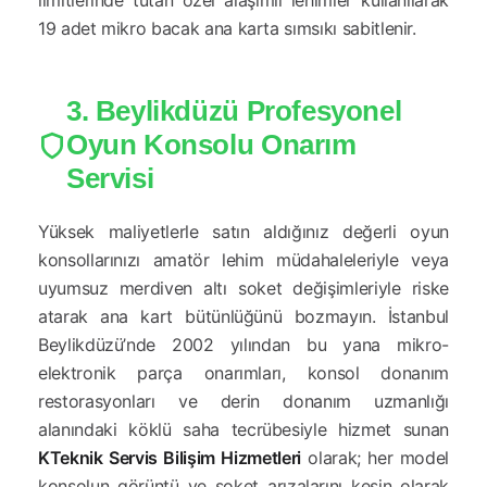
limitlerinde tutan özel alaşımlı lehimler kullanılarak
19 adet mikro bacak ana karta sımsıkı sabitlenir.
3. Beylikdüzü Profesyonel
Oyun Konsolu Onarım
Servisi
Yüksek maliyetlerle satın aldığınız değerli oyun
konsollarınızı amatör lehim müdahaleleriyle veya
uyumsuz merdiven altı soket değişimleriyle riske
atarak ana kart bütünlüğünü bozmayın. İstanbul
Beylikdüzü’nde 2002 yılından bu yana mikro-
elektronik parça onarımları, konsol donanım
restorasyonları ve derin donanım uzmanlığı
alanındaki köklü saha tecrübesiyle hizmet sunan
KTeknik Servis Bilişim Hizmetleri
olarak; her model
konsolun görüntü ve soket arızalarını kesin olarak