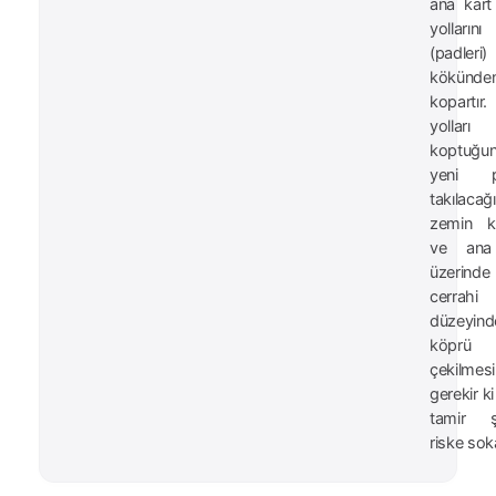
ana kart
yollarını
(padleri)
kökünde
kopartır.
yolları
koptuğun
yeni p
takılaca
zemin k
ve ana
üzerinde
cerrahi
düzeyind
köprü y
çekilmesi
gerekir k
tamir ş
riske sok