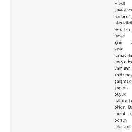
HDMI
yuvasınd
temassızl
hissedild
ev ortamı
feneri 
iğne, c
veya
tornavida
ucuyla iç
yamulan t
kaldırma
çalışmak
yapıla
büyük
hatalard
biridir. B
metal cis
portun
arkasında