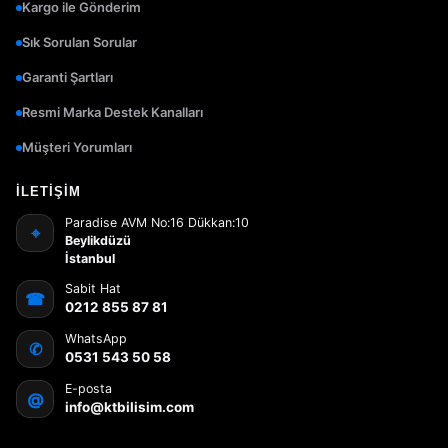
Kargo ile Gönderim
Sık Sorulan Sorular
Garanti Şartları
Resmi Marka Destek Kanalları
Müşteri Yorumları
İLETIŞIM
Paradise AVM No:16 Dükkan:10
⌖
Beylikdüzü
İstanbul
Sabit Hat
☎
0212 855 87 81
WhatsApp
✆
0531 543 50 58
E-posta
@
info@ktbilisim.com