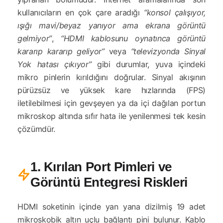
kullanıcıların en çok çare aradığı
“konsol çalışıyor,
ışığı mavi/beyaz yanıyor ama ekrana görüntü
gelmiyor”
,
“HDMI kablosunu oynatınca görüntü
kararıp kararıp geliyor”
veya
“televizyonda Sinyal
Yok hatası çıkıyor”
gibi durumlar, yuva içindeki
mikro pinlerin kırıldığını doğrular. Sinyal akışının
pürüzsüz ve yüksek kare hızlarında (FPS)
iletilebilmesi için gevşeyen ya da içi dağılan portun
mikroskop altında sıfır hata ile yenilenmesi tek kesin
çözümdür.
1. Kırılan Port Pimleri ve
Görüntü Entegresi Riskleri
HDMI soketinin içinde yan yana dizilmiş 19 adet
mikroskobik altın uçlu bağlantı pini bulunur. Kablo