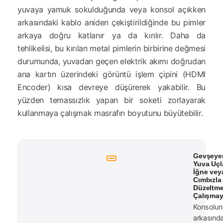
yuvaya yamuk sokulduğunda veya konsol açıkken
arkasındaki kablo aniden çekiştirildiğinde bu pimler
arkaya doğru katlanır ya da kırılır. Daha da
tehlikelisi, bu kırılan metal pimlerin birbirine değmesi
durumunda, yuvadan geçen elektrik akımı doğrudan
ana kartın üzerindeki görüntü işlem çipini (HDMI
Encoder) kısa devreye düşürerek yakabilir. Bu
yüzden temassızlık yapan bir soketi zorlayarak
kullanmaya çalışmak masrafın boyutunu büyütebilir.
Gevşeye
Yuva Uçl
İğne vey
Cımbızla
Düzeltm
Çalışmay
Konsolun
arkasında