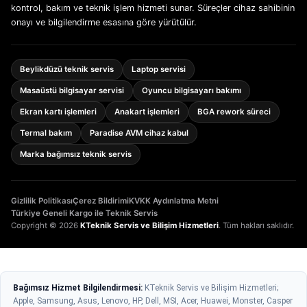
kontrol, bakım ve teknik işlem hizmeti sunar. Süreçler cihaz sahibinin
onayı ve bilgilendirme esasına göre yürütülür.
Beylikdüzü teknik servis
Laptop servisi
Masaüstü bilgisayar servisi
Oyuncu bilgisayarı bakımı
Ekran kartı işlemleri
Anakart işlemleri
BGA rework süreci
Termal bakım
Paradise AVM cihaz kabul
Marka bağımsız teknik servis
Gizlilik Politikası
Çerez Bildirimi
KVKK Aydınlatma Metni
Türkiye Geneli Kargo ile Teknik Servis
Copyright © 2026
KTeknik Servis ve Bilişim Hizmetleri
. Tüm hakları saklıdır.
Bağımsız Hizmet Bilgilendirmesi:
KTeknik Servis ve Bilişim Hizmetleri;
Apple, Samsung, Asus, Lenovo, HP, Dell, MSI, Acer, Huawei, Monster, Casper