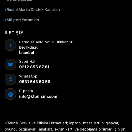
Resmi Marka Destek Kanalları
Müşteri Yorumları
İLETIŞIM
Paradise AVM No:16 Dükkan:10
⌖
Beylikdüzü
İstanbul
Sabit Hat
☎
0212 855 87 81
WhatsApp
✆
0531 543 50 58
E-posta
@
info@ktbilisim.com
KTeknik Servis ve Bilişim Hizmetleri; laptop, masaüstü bilgisayar,
oyuncu bilgisayarı, anakart, ekran kartı ve depolama birimleri için ön