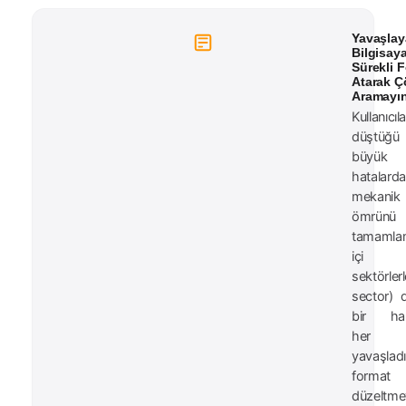
Yavaşla
Bilgisay
Sürekli 
Atarak 
Aramayı
Kullanıcıla
düştü
büyük
hatalarda
mekanik 
ömrünü
tamamla
içi b
sektörler
sector) 
bir har
her
yavaşlad
format 
düzeltme