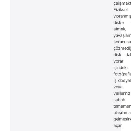
çalışmaktı
Fiziksel
yıpranm
diske f
atmak,
yavaşla
sorununu
çözmediğ
diski d
yora
içindeki
fotoğrafla
iş dosyala
veya ki
verilerini
sabah a
tamame
ulaşılam
gelmesi
açar.