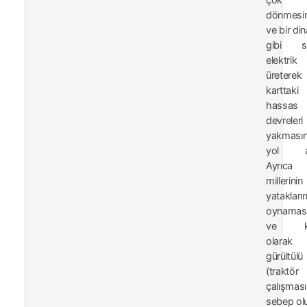
çok hı
dönmesi
ve bir d
gibi st
elektrik
üreterek
karttaki
hassas
devreleri
yakması
yol aç
Ayrıca
millerinin
yatakları
oynamas
ve kal
olarak a
gürültülü
(traktör 
çalışmas
sebep olu