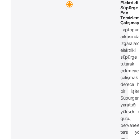
Elektrikli
Süpürge 
Fan
Temizle
Çalışmay
Laptopu
arkasında
ızgaralar
elektrikli
süpürge
tutarak
çekmeye
çalışmak
derece h
bir işle
Süpürgen
yarattığı
yüksek 
gücü, 
pervanele
ters y