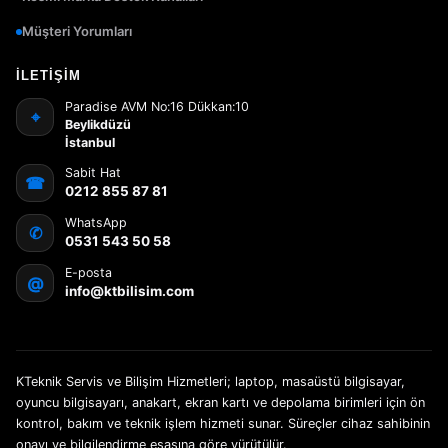
Müşteri Yorumları
İLETIŞIM
Paradise AVM No:16 Dükkan:10
⌖
Beylikdüzü
İstanbul
Sabit Hat
☎
0212 855 87 81
WhatsApp
✆
0531 543 50 58
E-posta
@
info@ktbilisim.com
KTeknik Servis ve Bilişim Hizmetleri; laptop, masaüstü bilgisayar,
oyuncu bilgisayarı, anakart, ekran kartı ve depolama birimleri için ön
kontrol, bakım ve teknik işlem hizmeti sunar. Süreçler cihaz sahibinin
onayı ve bilgilendirme esasına göre yürütülür.