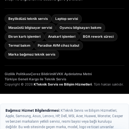
Beylikdüzü teknik servis
Laptop servisi
Masaüstü bilgisayar servisi
Oyuncu bilgisayarı bakımı
Ekran kartı işlemleri
Anakart işlemleri
BGA rework süreci
Termal bakım
Paradise AVM cihaz kabul
Marka bağımsız teknik servis
Gizlilik Politikası
Çerez Bildirimi
KVKK Aydınlatma Metni
Türkiye Geneli Kargo ile Teknik Servis
Copyright © 2026
KTeknik Servis ve Bilişim Hizmetleri
. Tüm hakları saklıdır.
Bağımsız Hizmet Bilgilendirmesi:
KTeknik Servis ve Bilişim Hizmetleri;
Apple, Samsung, Asus, Lenovo, HP, Dell, MSI, Acer, Huawei, Monster, Casper
ve benzeri markaların yetkili servisi, resmi bayisi veya bağlı kuruluşu
değildir. Bu web sitesinde geçen marka, model, logo ve ticari unvanlar