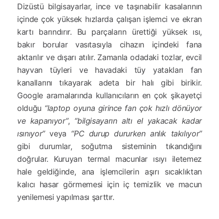
Dizüstü bilgisayarlar, ince ve taşınabilir kasalarının
içinde çok yüksek hızlarda çalışan işlemci ve ekran
kartı barındırır. Bu parçaların ürettiği yüksek ısı,
bakır borular vasıtasıyla cihazın içindeki fana
aktarılır ve dışarı atılır. Zamanla odadaki tozlar, evcil
hayvan tüyleri ve havadaki tüy yatakları fan
kanallarını tıkayarak adeta bir halı gibi birikir.
Google aramalarında kullanıcıların en çok şikayetçi
olduğu
“laptop oyuna girince fan çok hızlı dönüyor
ve kapanıyor”
,
“bilgisayarın altı el yakacak kadar
ısınıyor”
veya
“PC durup dururken anlık takılıyor”
gibi durumlar, soğutma sisteminin tıkandığını
doğrular. Kuruyan termal macunlar ısıyı iletemez
hale geldiğinde, ana işlemcilerin aşırı sıcaklıktan
kalıcı hasar görmemesi için iç temizlik ve macun
yenilemesi yapılması şarttır.