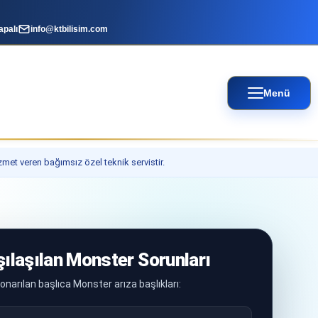
apalı
info@ktbilisim.com
Menü
izmet veren bağımsız özel teknik servistir.
şılaşılan Monster Sorunları
onarılan başlıca Monster arıza başlıkları: