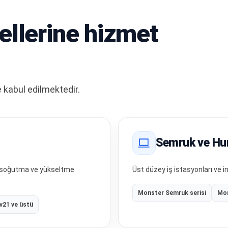
llerine hizmet
 kabul edilmektedir.
Semruk ve Hu
t, soğutma ve yükseltme
Üst düzey iş istasyonları ve in
Monster Semruk serisi
Mon
 v21 ve üstü