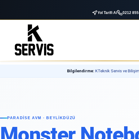
Yol Tarifi Al
0212 855
Bilgilendirme:
KTeknik Servis ve Bilişim 
PARADISE AVM · BEYLIKDÜZÜ
Monster Noteb