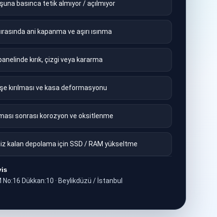
şuna basınca tetik almıyor / açılmıyor
ırasında ani kapanma ve aşırı ısınma
panelinde kırık, çizgi veya kararma
e kırılması ve kasa deformasyonu
eması sonrası korozyon ve oksitlenme
iz kalan depolama için SSD / RAM yükseltme
vis
No:16 Dükkan:10 · Beylikdüzü / İstanbul