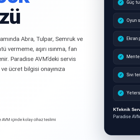
Güç tu
zü
Oyun s
amında Abra, Tulpar, Semruk ve
Ekran 
tü vermeme, aşırı ısınma, fan
Menteş
lenir. Paradise AVM’deki servis
e ücret bilgisi onayınıza
Sıvı t
Yeters
KTeknik Ser
Paradise AVM 
 AVM içinde kolay cihaz teslimi