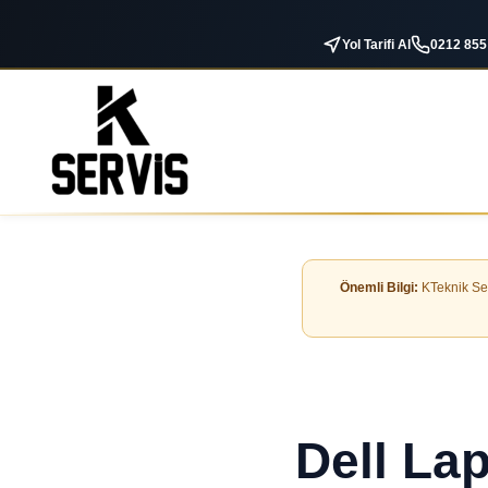
Yol Tarifi Al
0212 855
Önemli Bilgi:
KTeknik Serv
Dell La