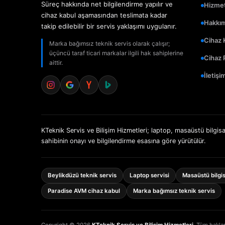
Süreç hakkında net bilgilendirme yapılır ve
Hizmet
cihaz kabul aşamasından teslimata kadar
Hakkı
takip edilebilir bir servis yaklaşımı uygulanır.
Cihaz 
Marka bağımsız teknik servis olarak çalışır;
üçüncü taraf ticari markalar ilgili hak sahiplerine
Cihaz 
aittir.
İletişi
KTeknik Servis ve Bilişim Hizmetleri; laptop, masaüstü bilgisa
sahibinin onayı ve bilgilendirme esasına göre yürütülür.
Beylikdüzü teknik servis
Laptop servisi
Masaüstü bilgis
Paradise AVM cihaz kabul
Marka bağımsız teknik servis
Copyright © 2026
KTeknik Servis ve Bilişim Hizmetleri
. Tüm hakları