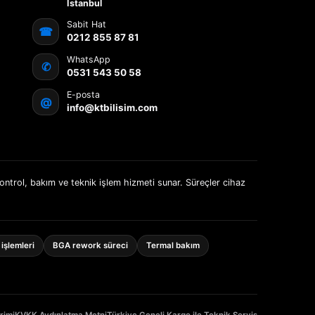
İstanbul
Sabit Hat
☎
0212 855 87 81
WhatsApp
✆
0531 543 50 58
E-posta
@
info@ktbilisim.com
kontrol, bakım ve teknik işlem hizmeti sunar. Süreçler cihaz
işlemleri
BGA rework süreci
Termal bakım
rimi
KVKK Aydınlatma Metni
Türkiye Geneli Kargo ile Teknik Servis