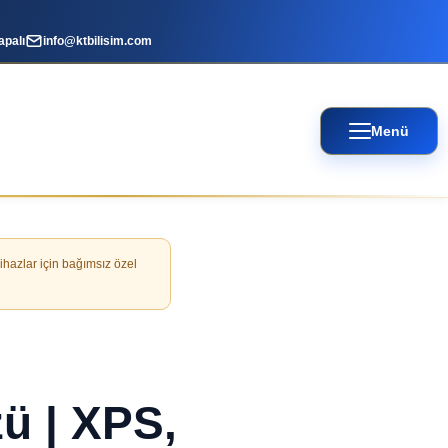
apalı
info@ktbilisim.com
Menü
cihazlar için bağımsız özel
ü | XPS,