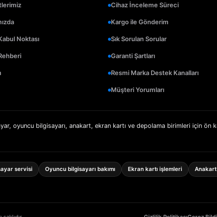
lerimiz
Cihaz İnceleme Süreci
mızda
Kargo ile Gönderim
Kabul Noktası
Sık Sorulan Sorular
Rehberi
Garanti Şartları
m
Resmi Marka Destek Kanalları
Müşteri Yorumları
yar, oyuncu bilgisayarı, anakart, ekran kartı ve depolama birimleri için ön 
ayar servisi
Oyuncu bilgisayarı bakımı
Ekran kartı işlemleri
Anakart 
 saklıdır.
Gizlilik Politikası
Çerez Bildi