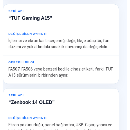
SERI ADI
“TUF Gaming A15”
DEĞIŞEBILEN AYRINTI
İşlemci ve ekran kartı seçeneği değiştikçe adaptör, fan
düzeni ve yük altındaki sıcaklık davranışı da değişebilir.
GEREKLI BILGI
FA507, FA506 veya benzeri kod ile cihaz etiketi, farklı TUF
A15 sürümlerini birbirinden ayırır.
SERI ADI
“Zenbook 14 OLED”
DEĞIŞEBILEN AYRINTI
Ekran çözünürlüğü, panel bağlantısı, USB‑C şarj yapısı ve