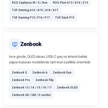
ROG Zephyrus M / S / Duo
ROG Flow X13 / X16 / Z13
TUF Gaming A14 / A15 / A16 / A17
TUF Gaming F15 / F16 / F17
TUF Dash F15
Zenbook
İnce gövde, OLED ekran, USB‑C şarj ve lehimli bellek
yapısı bulunan modellerde tam kod özellikle önemlidir.
Zenbook S
Zenbook A
Zenbook Duo
Zenbook Pro
Zenbook Flip
Zenbook 13 / 14 / 15 / 16 / 17
Zenbook OLED
Zenbook UX / UM / Q serileri