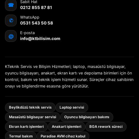
Sabit Hat
☎
0212 855 87 81
WhatsApp
✆
0531 543 50 58
E-posta
@
info@ktbilisim.com
KTeknik Servis ve Bilişim Hizmetleri; laptop, masaüstü bilgisayar,
oyuncu bilgisayarı, anakart, ekran kartı ve depolama birimleri için ön
kontrol, bakım ve teknik işlem hizmeti sunar. Süreçler cihaz sahibinin
onayı ve bilgilendirme esasına göre yürütülür.
Beylikdüzü teknik servis
Laptop servisi
Masaüstü bilgisayar servisi
Oyuncu bilgisayarı bakımı
Ekran kartı işlemleri
Anakart işlemleri
BGA rework süreci
Termal bakım
Paradise AVM cihaz kabul