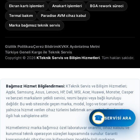
Ekran kartı işlemleri
Anakart işlemleri
BGA rework süreci
Termal bakım
Paradise AVM cihaz kabul
Marka bağımsız teknik servis
Gizlilik Politikası
Çerez Bildirimi
KVKK Aydınlatma Metni
Türkiye Geneli Kargo ile Teknik Servis
Copyright © 2026
KTeknik Servis ve Bilişim Hizmetleri
. Tüm hakları saklıdır.
Bağımsız Hizmet Bilgilendirmesi:
KTeknik Servis ve Bilişim Hizmetleri;
Apple, Samsung, Asus, Lenovo, HP, Dell, MSI, Acer, Huawei, Monster, Casper
ve benzeri markaların yetkili servisi, resmi bayisi veya bağlı kuruluşu
değildir. Bu web sitesinde geçen marka, model, logo ve ticari unvanlar
yalnızca hizmet verilen cihaz türlerini belirtmek amacıyla kullanılmıştır ve
ilgili hak sahiplerine aittir.
☎
SERVISI ARA
Hizmetlerimiz marka bağımsız özel laboratuvar onarımı, cihaz kabulü ve
kurumsal teknik operasyon süreçleri kapsamında sunulur. Garanti
kapsamındaki cihazlar için kullanıcıların öncelikle ilgili markanın