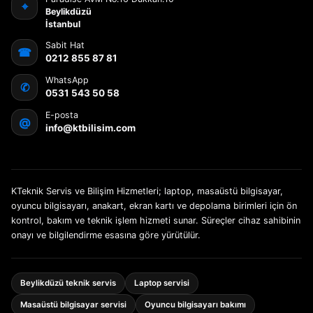
⌖
Beylikdüzü
İstanbul
Sabit Hat
☎
0212 855 87 81
WhatsApp
✆
0531 543 50 58
E-posta
@
info@ktbilisim.com
KTeknik Servis ve Bilişim Hizmetleri; laptop, masaüstü bilgisayar,
oyuncu bilgisayarı, anakart, ekran kartı ve depolama birimleri için ön
kontrol, bakım ve teknik işlem hizmeti sunar. Süreçler cihaz sahibinin
onayı ve bilgilendirme esasına göre yürütülür.
Beylikdüzü teknik servis
Laptop servisi
Masaüstü bilgisayar servisi
Oyuncu bilgisayarı bakımı