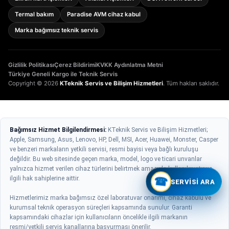
Termal bakım
Paradise AVM cihaz kabul
Marka bağımsız teknik servis
Gizlilik Politikası
Çerez Bildirimi
KVKK Aydınlatma Metni
Türkiye Geneli Kargo ile Teknik Servis
Copyright © 2026
KTeknik Servis ve Bilişim Hizmetleri
. Tüm hakları saklıdır.
Bağımsız Hizmet Bilgilendirmesi:
KTeknik Servis ve Bilişim Hizmetleri;
Apple, Samsung, Asus, Lenovo, HP, Dell, MSI, Acer, Huawei, Monster, Casper
ve benzeri markaların yetkili servisi, resmi bayisi veya bağlı kuruluşu
değildir. Bu web sitesinde geçen marka, model, logo ve ticari unvanlar
yalnızca hizmet verilen cihaz türlerini belirtmek amacıyla kullanılmıştır ve
ilgili hak sahiplerine aittir.
☎
SERVISI ARA
Hizmetlerimiz marka bağımsız özel laboratuvar onarımı, cihaz kabulü ve
kurumsal teknik operasyon süreçleri kapsamında sunulur. Garanti
kapsamındaki cihazlar için kullanıcıların öncelikle ilgili markanın
resmi/yetkili servis kanallarına başvurması önerilir.