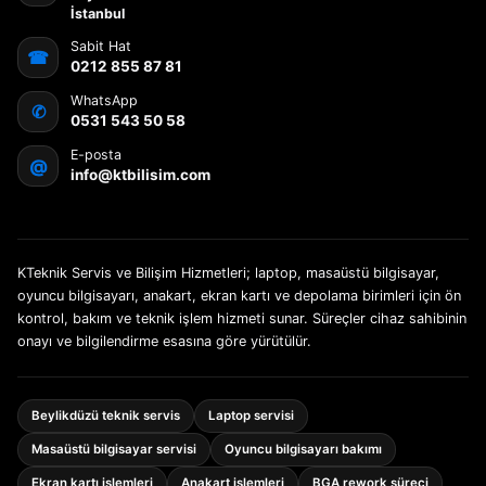
İstanbul
Sabit Hat
☎
0212 855 87 81
WhatsApp
✆
0531 543 50 58
E-posta
@
info@ktbilisim.com
KTeknik Servis ve Bilişim Hizmetleri; laptop, masaüstü bilgisayar,
oyuncu bilgisayarı, anakart, ekran kartı ve depolama birimleri için ön
kontrol, bakım ve teknik işlem hizmeti sunar. Süreçler cihaz sahibinin
onayı ve bilgilendirme esasına göre yürütülür.
Beylikdüzü teknik servis
Laptop servisi
Masaüstü bilgisayar servisi
Oyuncu bilgisayarı bakımı
Ekran kartı işlemleri
Anakart işlemleri
BGA rework süreci