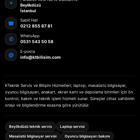
⌖
Beylikdüzü
İstanbul
Sabit Hat
☎
0212 855 87 81
WhatsApp
✆
0531 543 50 58
E-posta
@
info@ktbilisim.com
KTeknik Servis ve Bilişim Hizmetleri; laptop, masaüstü bilgisayar,
oyuncu bilgisayarı, anakart, ekran kartı ve depolama birimleri için ön
kontrol, bakım ve teknik işlem hizmeti sunar. Süreçler cihaz sahibinin
onayı ve bilgilendirme esasına göre yürütülür.
Beylikdüzü teknik servis
Laptop servisi
Masaüstü bilgisayar servisi
Oyuncu bilgisayarı bakımı