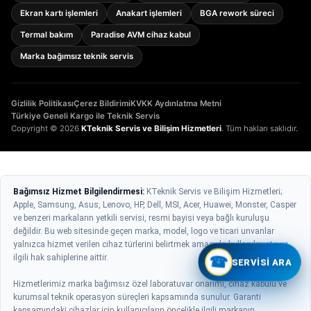
Ekran kartı işlemleri
Anakart işlemleri
BGA rework süreci
Termal bakım
Paradise AVM cihaz kabul
Marka bağımsız teknik servis
Gizlilik Politikası
Çerez Bildirimi
KVKK Aydınlatma Metni
Türkiye Geneli Kargo ile Teknik Servis
Copyright © 2026
KTeknik Servis ve Bilişim Hizmetleri
. Tüm hakları saklıdır.
Bağımsız Hizmet Bilgilendirmesi:
KTeknik Servis ve Bilişim Hizmetleri;
Apple, Samsung, Asus, Lenovo, HP, Dell, MSI, Acer, Huawei, Monster, Casper
ve benzeri markaların yetkili servisi, resmi bayisi veya bağlı kuruluşu
değildir. Bu web sitesinde geçen marka, model, logo ve ticari unvanlar
yalnızca hizmet verilen cihaz türlerini belirtmek amacıyla kullanılmıştır ve
ilgili hak sahiplerine aittir.
☎
SERVISI ARA
Hizmetlerimiz marka bağımsız özel laboratuvar onarımı, cihaz kabulü ve
kurumsal teknik operasyon süreçleri kapsamında sunulur. Garanti
kapsamındaki cihazlar için kullanıcıların öncelikle ilgili markanın