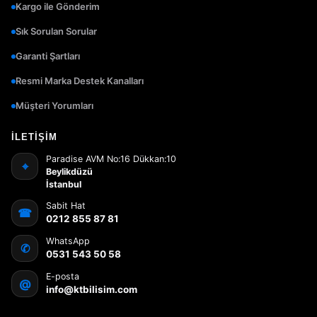
Kargo ile Gönderim
Sık Sorulan Sorular
Garanti Şartları
Resmi Marka Destek Kanalları
Müşteri Yorumları
İLETIŞIM
Paradise AVM No:16 Dükkan:10
⌖
Beylikdüzü
İstanbul
Sabit Hat
☎
0212 855 87 81
WhatsApp
✆
0531 543 50 58
E-posta
@
info@ktbilisim.com