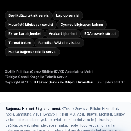
Beylikdüzü teknik servis
Laptop servisi
Masaüstü bilgisayar servisi
Oyuncu bilgisayarı bakımı
Ekran kartı işlemleri
Anakart işlemleri
BGA rework süreci
Termal bakım
Paradise AVM cihaz kabul
Marka bağımsız teknik servis
Gizlilik Politikası
Çerez Bildirimi
KVKK Aydınlatma Metni
Türkiye Geneli Kargo ile Teknik Servis
Copyright © 2026
KTeknik Servis ve Bilişim Hizmetleri
. Tüm hakları saklıdır.
Bağımsız Hizmet Bilgilendirmesi:
KTeknik Servis ve Bilişim Hizmetleri;
Apple, Samsung, Asus, Lenovo, HP, Dell, MSI, Acer, Huawei, Monster, Casper
ve benzeri markaların yetkili servisi, resmi bayisi veya bağlı kuruluşu
değildir. Bu web sitesinde geçen marka, model, logo ve ticari unvanlar
yalnızca hizmet verilen cihaz türlerini belirtmek amacıyla kullanılmıştır ve