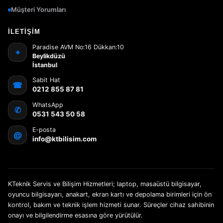
Müşteri Yorumları
İLETIŞIM
Paradise AVM No:16 Dükkan:10
⌖
Beylikdüzü
İstanbul
Sabit Hat
☎
0212 855 87 81
WhatsApp
✆
0531 543 50 58
E-posta
@
info@ktbilisim.com
KTeknik Servis ve Bilişim Hizmetleri; laptop, masaüstü bilgisayar,
oyuncu bilgisayarı, anakart, ekran kartı ve depolama birimleri için ön
kontrol, bakım ve teknik işlem hizmeti sunar. Süreçler cihaz sahibinin
onayı ve bilgilendirme esasına göre yürütülür.