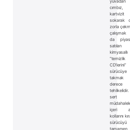
yuvadan i
cımbız,
kartvizit
sokarak d
zorla çek
çalışmak
da piyas
satılan 
kimyasallı
“temizlik
CD’lerini”
sürücüye
takmak 
derece
tehlikelidi
sert
müdahalele
içeri a
kollarını kı
sürücüyü
tamamen