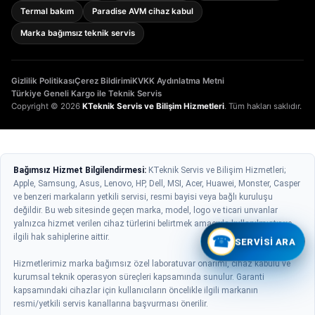
Termal bakım
Paradise AVM cihaz kabul
Marka bağımsız teknik servis
Gizlilik Politikası
Çerez Bildirimi
KVKK Aydınlatma Metni
Türkiye Geneli Kargo ile Teknik Servis
Copyright © 2026
KTeknik Servis ve Bilişim Hizmetleri
. Tüm hakları saklıdır.
Bağımsız Hizmet Bilgilendirmesi:
KTeknik Servis ve Bilişim Hizmetleri;
Apple, Samsung, Asus, Lenovo, HP, Dell, MSI, Acer, Huawei, Monster, Casper
ve benzeri markaların yetkili servisi, resmi bayisi veya bağlı kuruluşu
değildir. Bu web sitesinde geçen marka, model, logo ve ticari unvanlar
yalnızca hizmet verilen cihaz türlerini belirtmek amacıyla kullanılmıştır ve
ilgili hak sahiplerine aittir.
☎
SERVISI ARA
Hizmetlerimiz marka bağımsız özel laboratuvar onarımı, cihaz kabulü ve
kurumsal teknik operasyon süreçleri kapsamında sunulur. Garanti
kapsamındaki cihazlar için kullanıcıların öncelikle ilgili markanın
resmi/yetkili servis kanallarına başvurması önerilir.