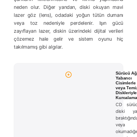
neden olur. Diğer yandan, diski okuyan mavi
lazer göz (lens), odadaki yoğun tütün dumanı
veya toz nedeniyle perdelenir. Işın gücü
zayıflayan lazer, diskin üzerindeki dijital verileri
çözemez hale gelir ve sistem oyunu hiç
takılmamış gibi algılar.
Sürücü Ağ
Yabancı
Cisimlerle
veya Temiz
Diskleriyle
Kurcalama
CD sürüc
diski ya
bıraktığınd
veya
okumadığı