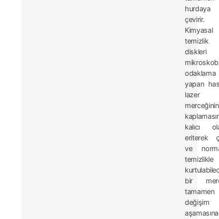
hurdaya
çevirir.
Kimyasal
temizlik
diskleri
mikroskob
odaklama
yapan ha
lazer
merceğinin
kaplamasın
kalıcı ol
eriterek ç
ve norma
temizlikle
kurtulabile
bir merc
tamamen
değişim
aşamasına