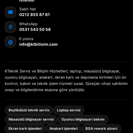
İstanbul
Sabit Hat
☎
0212 855 87 81
WhatsApp
✆
0531 543 50 58
E-posta
@
info@ktbilisim.com
KTeknik Servis ve Bilişim Hizmetleri; laptop, masaüstü bilgisayar,
oyuncu bilgisayarı, anakart, ekran kartı ve depolama birimleri için ön
kontrol, bakım ve teknik işlem hizmeti sunar. Süreçler cihaz sahibinin
onayı ve bilgilendirme esasına göre yürütülür.
Beylikdüzü teknik servis
Laptop servisi
Masaüstü bilgisayar servisi
Oyuncu bilgisayarı bakımı
Ekran kartı işlemleri
Anakart işlemleri
BGA rework süreci