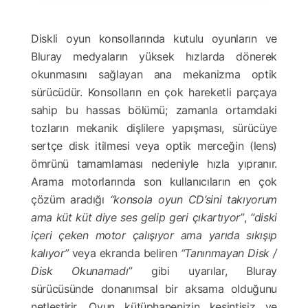
Diskli oyun konsollarında kutulu oyunların ve
Bluray medyaların yüksek hızlarda dönerek
okunmasını sağlayan ana mekanizma optik
sürücüdür. Konsolların en çok hareketli parçaya
sahip bu hassas bölümü; zamanla ortamdaki
tozların mekanik dişlilere yapışması, sürücüye
sertçe disk itilmesi veya optik merceğin (lens)
ömrünü tamamlaması nedeniyle hızla yıpranır.
Arama motorlarında son kullanıcıların en çok
çözüm aradığı
“konsola oyun CD’sini takıyorum
ama küt küt diye ses gelip geri çıkartıyor”
,
“diski
içeri çeken motor çalışıyor ama yarıda sıkışıp
kalıyor”
veya ekranda beliren
“Tanınmayan Disk /
Disk Okunamadı”
gibi uyarılar, Bluray
sürücüsünde donanımsal bir aksama olduğunu
netleştirir. Oyun kütüphanenizin kesintisiz ve