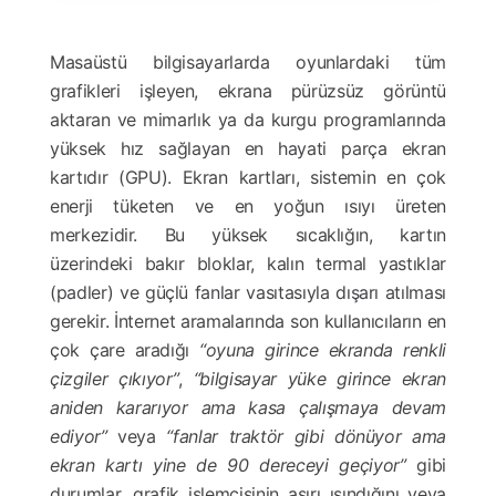
Masaüstü bilgisayarlarda oyunlardaki tüm
grafikleri işleyen, ekrana pürüzsüz görüntü
aktaran ve mimarlık ya da kurgu programlarında
yüksek hız sağlayan en hayati parça ekran
kartıdır (GPU). Ekran kartları, sistemin en çok
enerji tüketen ve en yoğun ısıyı üreten
merkezidir. Bu yüksek sıcaklığın, kartın
üzerindeki bakır bloklar, kalın termal yastıklar
(padler) ve güçlü fanlar vasıtasıyla dışarı atılması
gerekir. İnternet aramalarında son kullanıcıların en
çok çare aradığı
“oyuna girince ekranda renkli
çizgiler çıkıyor”
,
“bilgisayar yüke girince ekran
aniden kararıyor ama kasa çalışmaya devam
ediyor”
veya
“fanlar traktör gibi dönüyor ama
ekran kartı yine de 90 dereceyi geçiyor”
gibi
durumlar, grafik işlemcisinin aşırı ısındığını veya