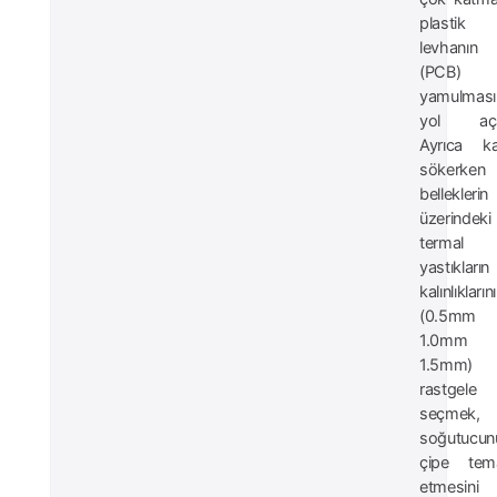
plastik
levhanın
(PCB)
yamulması
yol aça
Ayrıca ka
sökerken
belleklerin
üzerindeki
termal
yastıkların
kalınlıklarını
(0.5mm
1.0mm
1.5mm)
rastgele
seçmek,
soğutucun
çipe tem
etmesini