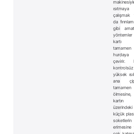
makinesiyl
ısıtmaya
çalışmak 
da fırınla
gibi amat
yöntemler
kartı
tamamen
hurdaya
çevirir. 
kontrolsüz
yüksek ısıl
ana çip
tamamen
ölmesine,
kartın
üzerindeki
küçük plas
soketlerin
erimesine
çok katma