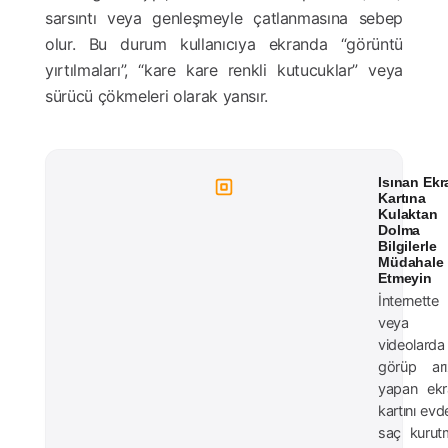
sarsıntı veya genleşmeyle çatlanmasına sebep
olur. Bu durum kullanıcıya ekranda “görüntü
yırtılmaları”, “kare kare renkli kutucuklar” veya
sürücü çökmeleri olarak yansır.
Isınan Ekr
Kartına
Kulaktan
Dolma
Bilgilerle
Müdahale
Etmeyin
İnternette
veya
videolarda
görüp arı
yapan ekr
kartını evd
saç kurut