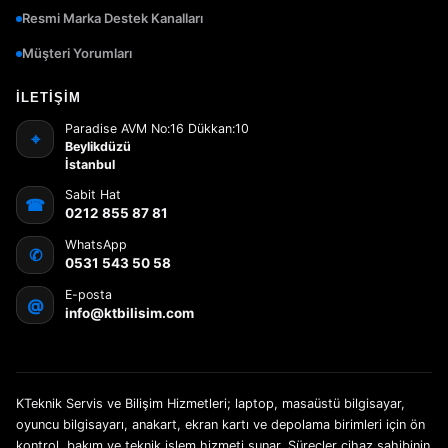
Resmi Marka Destek Kanalları
Müşteri Yorumları
İLETIŞIM
Paradise AVM No:16 Dükkan:10
⌖
Beylikdüzü
İstanbul
Sabit Hat
☎
0212 855 87 81
WhatsApp
✆
0531 543 50 58
E-posta
@
info@ktbilisim.com
KTeknik Servis ve Bilişim Hizmetleri; laptop, masaüstü bilgisayar,
oyuncu bilgisayarı, anakart, ekran kartı ve depolama birimleri için ön
kontrol, bakım ve teknik işlem hizmeti sunar. Süreçler cihaz sahibinin