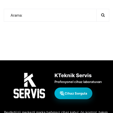
KTeknik Servis
Profesyonel cihaz laboratuvarı
Cihaz Sorgula
Beylikdüzü merkezli marka bağımsız cihaz kabul, ön kontrol, bakım