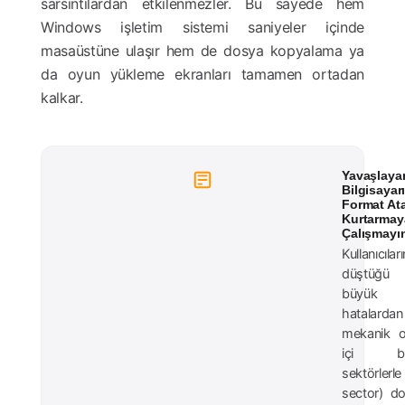
sarsıntılardan etkilenmezler. Bu sayede hem
Windows işletim sistemi saniyeler içinde
masaüstüne ulaşır hem de dosya kopyalama ya
da oyun yükleme ekranları tamamen ortadan
kalkar.
Yavaşlaya
Bilgisayar
Format At
Kurtarmay
Çalışmayı
Kullanıcıları
düştüğ
büyük
hatalardan 
mekanik o
içi bo
sektörlerle
sector) d