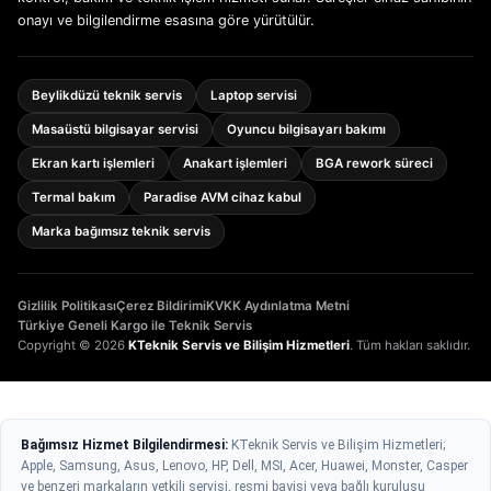
onayı ve bilgilendirme esasına göre yürütülür.
Beylikdüzü teknik servis
Laptop servisi
Masaüstü bilgisayar servisi
Oyuncu bilgisayarı bakımı
Ekran kartı işlemleri
Anakart işlemleri
BGA rework süreci
Termal bakım
Paradise AVM cihaz kabul
Marka bağımsız teknik servis
Gizlilik Politikası
Çerez Bildirimi
KVKK Aydınlatma Metni
Türkiye Geneli Kargo ile Teknik Servis
Copyright © 2026
KTeknik Servis ve Bilişim Hizmetleri
. Tüm hakları saklıdır.
Bağımsız Hizmet Bilgilendirmesi:
KTeknik Servis ve Bilişim Hizmetleri;
Apple, Samsung, Asus, Lenovo, HP, Dell, MSI, Acer, Huawei, Monster, Casper
ve benzeri markaların yetkili servisi, resmi bayisi veya bağlı kuruluşu