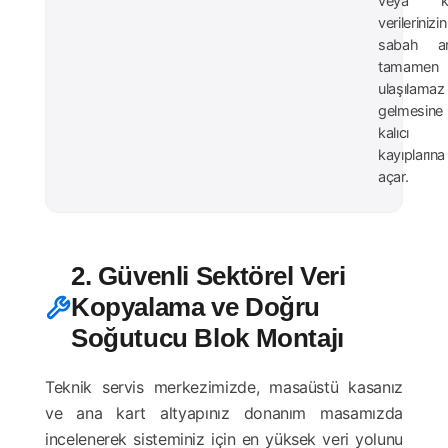
veya kiş
verileriniz
sabah an
tamamen
ulaşılamaz
gelmesin
kalıcı 
kayıpların
açar.
2. Güvenli Sektörel Veri
Kopyalama ve Doğru
Soğutucu Blok Montajı
Teknik servis merkezimizde, masaüstü kasanız
ve ana kart altyapınız donanım masamızda
incelenerek sisteminiz için en yüksek veri yolunu