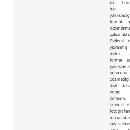
bir hard
her
yavaşladığ
format a
hızlandırm
çalışmaktır
Fiziksel o
yıpranmı
diske sü
format a
yavaşlama
sorununu
çözmediği
diski da
yorar.
zorlama,
içindeki de
fotoğrafları
muhasebe
kayıtlarınız