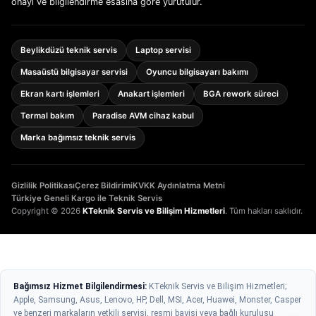
onayı ve bilgilendirme esasına göre yürütülür.
Beylikdüzü teknik servis
Laptop servisi
Masaüstü bilgisayar servisi
Oyuncu bilgisayarı bakımı
Ekran kartı işlemleri
Anakart işlemleri
BGA rework süreci
Termal bakım
Paradise AVM cihaz kabul
Marka bağımsız teknik servis
Gizlilik Politikası
Çerez Bildirimi
KVKK Aydınlatma Metni
Türkiye Geneli Kargo ile Teknik Servis
Copyright © 2026
KTeknik Servis ve Bilişim Hizmetleri
. Tüm hakları saklıdır.
Bağımsız Hizmet Bilgilendirmesi:
KTeknik Servis ve Bilişim Hizmetleri;
Apple, Samsung, Asus, Lenovo, HP, Dell, MSI, Acer, Huawei, Monster, Casper
ve benzeri markaların yetkili servisi, resmi bayisi veya bağlı kuruluşu