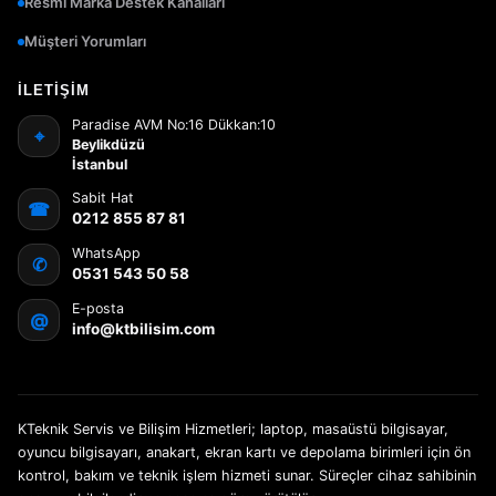
Resmi Marka Destek Kanalları
Müşteri Yorumları
İLETIŞIM
Paradise AVM No:16 Dükkan:10
⌖
Beylikdüzü
İstanbul
Sabit Hat
☎
0212 855 87 81
WhatsApp
✆
0531 543 50 58
E-posta
@
info@ktbilisim.com
KTeknik Servis ve Bilişim Hizmetleri; laptop, masaüstü bilgisayar,
oyuncu bilgisayarı, anakart, ekran kartı ve depolama birimleri için ön
kontrol, bakım ve teknik işlem hizmeti sunar. Süreçler cihaz sahibinin