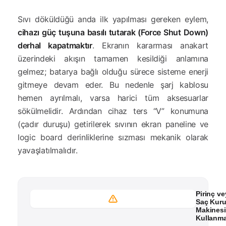
Sıvı döküldüğü anda ilk yapılması gereken eylem,
cihazı güç tuşuna basılı tutarak (Force Shut Down)
derhal kapatmaktır
. Ekranın kararması anakart
üzerindeki akışın tamamen kesildiği anlamına
gelmez; batarya bağlı olduğu sürece sisteme enerji
gitmeye devam eder. Bu nedenle şarj kablosu
hemen ayrılmalı, varsa harici tüm aksesuarlar
sökülmelidir. Ardından cihaz ters “V” konumuna
(çadır duruşu) getirilerek sıvının ekran paneline ve
logic board derinliklerine sızması mekanik olarak
yavaşlatılmalıdır.
Pirinç ve
Saç Kur
Makinesi
Kullanm