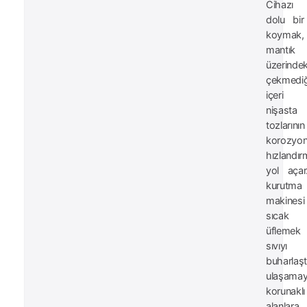
Cihazı 
dolu bi
koymak,
mantık 
üzerindek
çekmediğ
içeri 
nişasta
tozlarının
korozyo
hızlandır
yol aça
kurutma
makines
sıcak 
üfleme
sıvıyı
buharlaşt
ulaşamay
korunaklı
alanlara