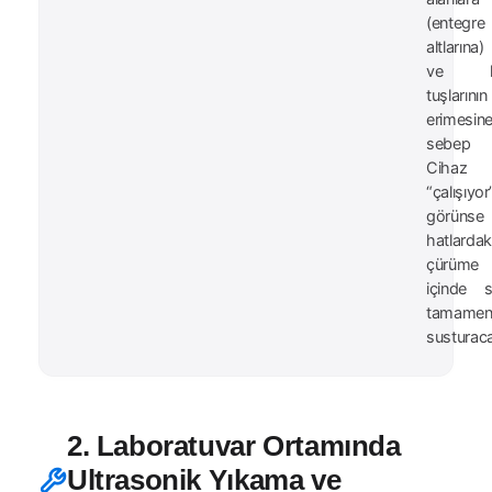
(entegre
altlarına
ve kl
tuşlarının
erimesin
sebep 
Cihaz
“çalışıyo
görünse
hatlardak
çürüme 
içinde s
tamame
susturaca
2. Laboratuvar Ortamında
Ultrasonik Yıkama ve