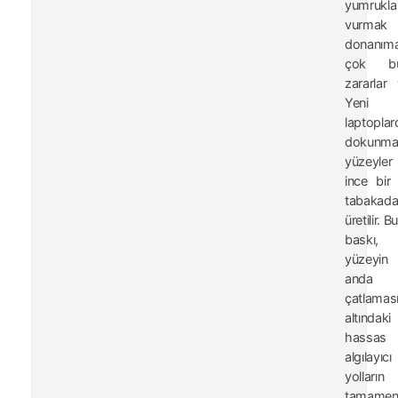
yumrukla
vurmak
donanım
çok bü
zararlar v
Yeni n
laptoplar
dokunma
yüzeyler
ince bir
tabakad
üretilir. Bu
baskı,
yüzeyin
anda
çatlaması
altındaki
hassas
algılayıcı
yolların
tamame