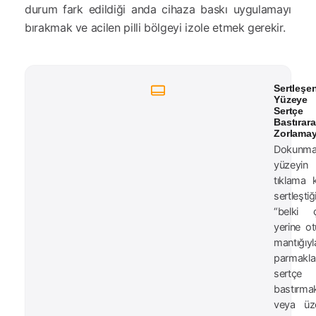
durum fark edildiği anda cihaza baskı uygulamayı
bırakmak ve acilen pilli bölgeyi izole etmek gerekir.
Sertleşe
Yüzeye
Sertçe
Bastırar
Zorlamay
Dokunma
yüzeyin
tıklama 
sertleştiğ
“belki çı
yerine ot
mantığıyl
parmakla 
sertçe
bastırma
veya üze