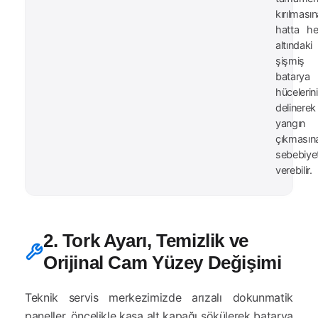
kırılması
hatta h
altındaki
şişmiş
batarya
hücelerin
delinerek
yangın
çıkmasın
sebebiye
verebilir.
2. Tork Ayarı, Temizlik ve
Orijinal Cam Yüzey Değişimi
Teknik servis merkezimizde arızalı dokunmatik
paneller, öncelikle kasa alt kapağı sökülerek batarya