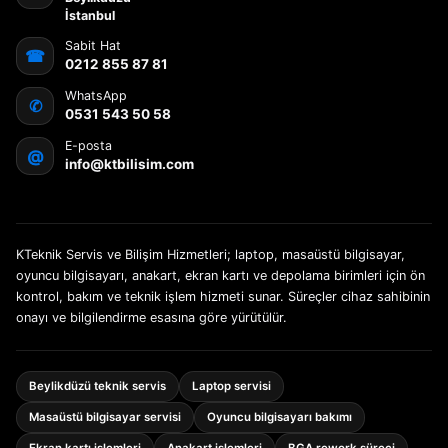
İstanbul
Sabit Hat
☎
0212 855 87 81
WhatsApp
✆
0531 543 50 58
E-posta
@
info@ktbilisim.com
KTeknik Servis ve Bilişim Hizmetleri; laptop, masaüstü bilgisayar,
oyuncu bilgisayarı, anakart, ekran kartı ve depolama birimleri için ön
kontrol, bakım ve teknik işlem hizmeti sunar. Süreçler cihaz sahibinin
onayı ve bilgilendirme esasına göre yürütülür.
Beylikdüzü teknik servis
Laptop servisi
Masaüstü bilgisayar servisi
Oyuncu bilgisayarı bakımı
Ekran kartı işlemleri
Anakart işlemleri
BGA rework süreci