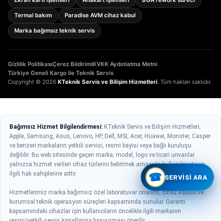
Termal bakım
Paradise AVM cihaz kabul
Marka bağımsız teknik servis
Gizlilik Politikası
Çerez Bildirimi
KVKK Aydınlatma Metni
Türkiye Geneli Kargo ile Teknik Servis
Copyright © 2026
KTeknik Servis ve Bilişim Hizmetleri
. Tüm hakları saklıdır.
Bağımsız Hizmet Bilgilendirmesi:
KTeknik Servis ve Bilişim Hizmetleri;
Apple, Samsung, Asus, Lenovo, HP, Dell, MSI, Acer, Huawei, Monster, Casper
ve benzeri markaların yetkili servisi, resmi bayisi veya bağlı kuruluşu
değildir. Bu web sitesinde geçen marka, model, logo ve ticari unvanlar
yalnızca hizmet verilen cihaz türlerini belirtmek amacıyla kullanılmıştır ve
ilgili hak sahiplerine aittir.
☎
SERVISI ARA
Hizmetlerimiz marka bağımsız özel laboratuvar onarımı, cihaz kabulü ve
kurumsal teknik operasyon süreçleri kapsamında sunulur. Garanti
kapsamındaki cihazlar için kullanıcıların öncelikle ilgili markanın
resmi/yetkili servis kanallarına başvurması önerilir.