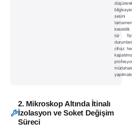
düşürere
bilgisayar
sesini
tamame
kesebilir
tür fizi
durumlar
cihaz h
kapatılma
profesyo
müdahal
yapılmalıd
2. Mikroskop Altında İtinalı
İzolasyon ve Soket Değişim
Süreci