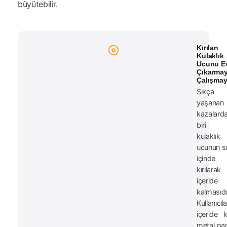
büyütebilir.
Kırılan
Kulaklık
Ucunu E
Çıkarma
Çalışmay
Sıkça
yaşanan
kazalard
biri
kulaklık
ucunun s
içinde
kırılarak
içeride
kalmasıdı
Kullanıcıla
içeride k
metal par