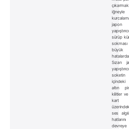
çıkarmak 
iğneyle
kurcalama
japon
yapıştırıcı
sürüp kü
sokmas
büyük
hatalarda
Sızan j
yapıştırıcı
soketin
içindeki
altın pim
kilitler v
kart
üzerindek
ses algı
hatlarını
devreye