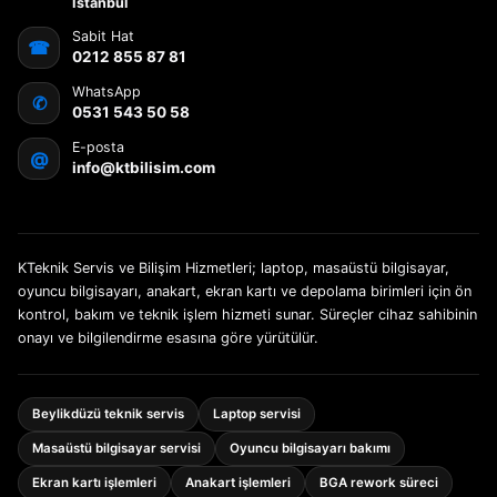
İstanbul
Sabit Hat
☎
0212 855 87 81
WhatsApp
✆
0531 543 50 58
E-posta
@
info@ktbilisim.com
KTeknik Servis ve Bilişim Hizmetleri; laptop, masaüstü bilgisayar,
oyuncu bilgisayarı, anakart, ekran kartı ve depolama birimleri için ön
kontrol, bakım ve teknik işlem hizmeti sunar. Süreçler cihaz sahibinin
onayı ve bilgilendirme esasına göre yürütülür.
Beylikdüzü teknik servis
Laptop servisi
Masaüstü bilgisayar servisi
Oyuncu bilgisayarı bakımı
Ekran kartı işlemleri
Anakart işlemleri
BGA rework süreci