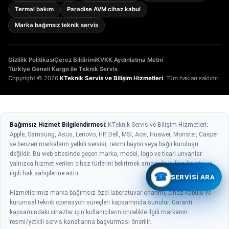
Termal bakım
Paradise AVM cihaz kabul
Marka bağımsız teknik servis
Gizlilik Politikası
Çerez Bildirimi
KVKK Aydınlatma Metni
Türkiye Geneli Kargo ile Teknik Servis
Copyright © 2026
KTeknik Servis ve Bilişim Hizmetleri
. Tüm hakları saklıdır.
Bağımsız Hizmet Bilgilendirmesi:
KTeknik Servis ve Bilişim Hizmetleri;
Apple, Samsung, Asus, Lenovo, HP, Dell, MSI, Acer, Huawei, Monster, Casper
ve benzeri markaların yetkili servisi, resmi bayisi veya bağlı kuruluşu
değildir. Bu web sitesinde geçen marka, model, logo ve ticari unvanlar
yalnızca hizmet verilen cihaz türlerini belirtmek amacıyla kullanılmıştır ve
ilgili hak sahiplerine aittir.
☎
SERVISI ARA
Hizmetlerimiz marka bağımsız özel laboratuvar onarımı, cihaz kabulü ve
kurumsal teknik operasyon süreçleri kapsamında sunulur. Garanti
kapsamındaki cihazlar için kullanıcıların öncelikle ilgili markanın
resmi/yetkili servis kanallarına başvurması önerilir.