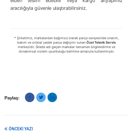
elden teslim edebilir veya kargo altyapımız
aracılığıyla güvenle ulaştırabilirsiniz.
* Şirketimiz, markalardan bağımsız olarak parça seviyesinde onarım,
bakım ve orijinal yedek parça değişimi sunan
Özel Teknik Servis
merkezidir. Sitede adı geçen markalar tamamen bilgilendirme ve
donanımsal sistem uyumluluğu belirtme amacıyla kullanılmıştır.
Paylaş:
ÖNCEKI YAZI