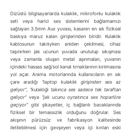
Dizüstü bilgisayarlarda kulaklık, mikrofonlu kulaklık
seti veya harici ses sistemlerini bağlamamızı
sağlayan 3.5mm Aux yuvası, kasanın en sık fiziksel
baskıya maruz kalan girişlerinden biridir. Kulaklık
kablosunun takılıyken aniden çekilmesi, cihaz
taşınırken jak ucunun yuvada unutulup sıkışması
veya zamanla oluşan metal aşınmaları, yuvanın
içindeki hassas sağ/sol kanal tırnaklarının kırılmasına
yol açar. Arama motorlarında kullanıcıların en sık
çare aradığı
“laptop kulaklık girişinden ses az
geliyor”
,
“kulaklığı takınca ses sadece tek taraftan
geliyor”
veya
“jak ucunu oynatınca ses hoparlöre
geçiyor”
gibi şikayetler, iç bağlantı bacaklarında
fiziksel bir temassızlık olduğunu doğrular. Ses
akışının pürüzsüz ve fabrikasyon kalitesinde
iletilebilmesi için gevşeyen veya içi kırılan eski