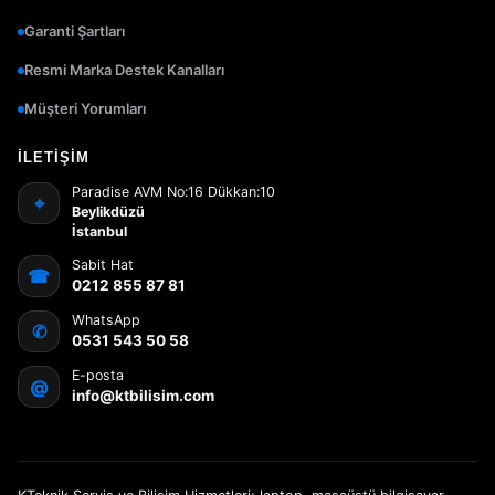
Garanti Şartları
Resmi Marka Destek Kanalları
Müşteri Yorumları
İLETIŞIM
Paradise AVM No:16 Dükkan:10
⌖
Beylikdüzü
İstanbul
Sabit Hat
☎
0212 855 87 81
WhatsApp
✆
0531 543 50 58
E-posta
@
info@ktbilisim.com