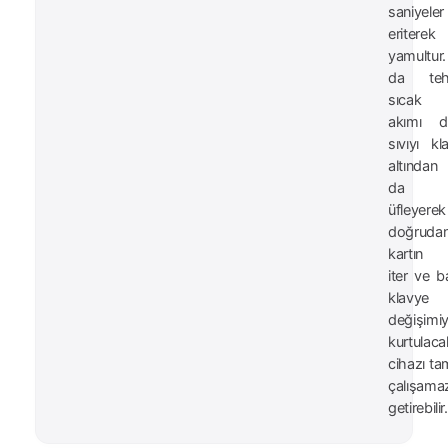
saniyeler
eriterek
yamultur
da tehli
sıcak
akımı d
sıvıyı kl
altında
da de
üfleyerek
doğruda
kartın 
iter ve ba
klavye
değişimiy
kurtulaca
cihazı t
çalışama
getirebilir.