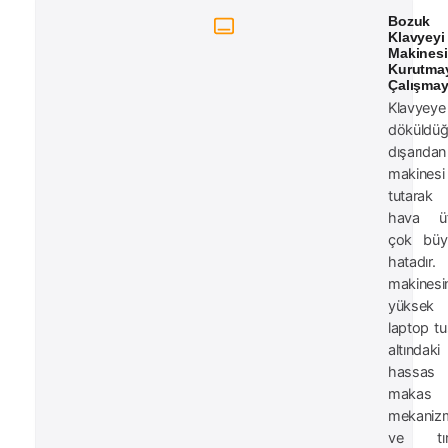
Bozuk
Klavyeyi
Makinesi
Kurutma
Çalışmay
Klavyey
döküldü
dışarıd
makinesi
tutarak
hava üf
çok büy
hatadır
makinesi
yüksek 
laptop tuş
altındaki
hassas p
makas
mekanizm
ve tırn