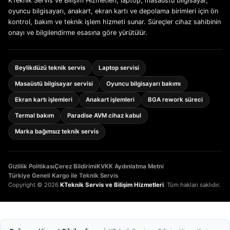
KTeknik Servis ve Bilişim Hizmetleri; laptop, masaüstü bilgisayar,
oyuncu bilgisayarı, anakart, ekran kartı ve depolama birimleri için ön
kontrol, bakım ve teknik işlem hizmeti sunar. Süreçler cihaz sahibinin
onayı ve bilgilendirme esasına göre yürütülür.
Beylikdüzü teknik servis
Laptop servisi
Masaüstü bilgisayar servisi
Oyuncu bilgisayarı bakımı
Ekran kartı işlemleri
Anakart işlemleri
BGA rework süreci
Termal bakım
Paradise AVM cihaz kabul
Marka bağımsız teknik servis
Gizlilik Politikası
Çerez Bildirimi
KVKK Aydınlatma Metni
Türkiye Geneli Kargo ile Teknik Servis
Copyright © 2026
KTeknik Servis ve Bilişim Hizmetleri
. Tüm hakları saklıdır.