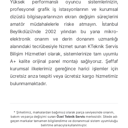
Yüksek performanslı oyuncu sistemlerinizin,
profesyonel grafik iş istasyonlarının ve kurumsal
dizüstü bilgisayarlarınızın ekran değişim süreçlerini
amatör müdahalelerle riske atmayın. İstanbul
Beylikdüzü’nde 2002 yılından bu yana mikro-
elektronik onarım ve derin donanım uzmanlığı
alanındaki tecrübesiyle hizmet sunan KTeknik Servis
Bilişim Hizmetleri olarak, sistemlerinize tam uyumlu
A+ kalite orijinal panel montajı sağlıyoruz. Şeffaf
kurumsal ilkelerimiz gereğince harici işlemler için
ücretsiz arıza tespiti veya ücretsiz kargo hizmetimiz
bulunmamaktadır.
* Şirketimiz, markalardan bağımsız olarak parça seviyesinde onarım,
bakım ve parça değişimi sunan
Özel Teknik Servis
merkezidir. Sitede adı
geçen markalar tamamen bilgilendirme ve donanımsal sistem uyumluluğu
belirtme amacıyla kullanılmıştır.