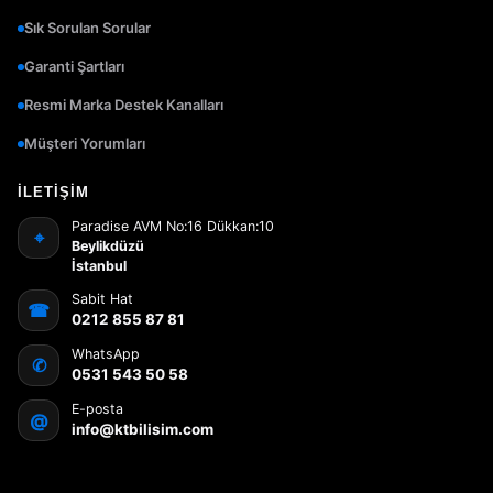
Sık Sorulan Sorular
Garanti Şartları
Resmi Marka Destek Kanalları
Müşteri Yorumları
İLETIŞIM
Paradise AVM No:16 Dükkan:10
⌖
Beylikdüzü
İstanbul
Sabit Hat
☎
0212 855 87 81
WhatsApp
✆
0531 543 50 58
E-posta
@
info@ktbilisim.com