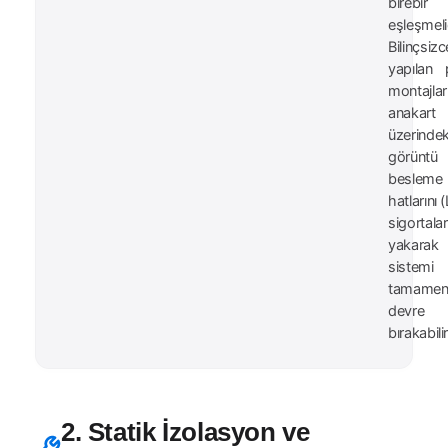
birebir
eşleşmelid
Bilinçsizc
yapılan 
montajları
anakart
üzerindek
görüntü
besleme
hatlarını
sigortalar
yakarak
sistemi
tamame
devre 
bırakabilir
2. Statik İzolasyon ve