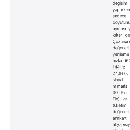
değişimi
yapılırken
sadece
boyutun
uyması ye
kriter değ
Çözünürl
değerleri,
yenileme
hızları (
144H
240Hz),
sinyal i
mimarisi
30 Pin 
Pin) ve e
tüketim
değerleri
anakart
altyapısıy