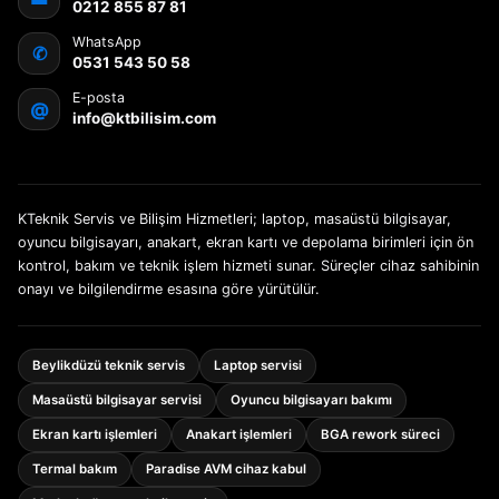
0212 855 87 81
WhatsApp
✆
0531 543 50 58
E-posta
@
info@ktbilisim.com
KTeknik Servis ve Bilişim Hizmetleri; laptop, masaüstü bilgisayar,
oyuncu bilgisayarı, anakart, ekran kartı ve depolama birimleri için ön
kontrol, bakım ve teknik işlem hizmeti sunar. Süreçler cihaz sahibinin
onayı ve bilgilendirme esasına göre yürütülür.
Beylikdüzü teknik servis
Laptop servisi
Masaüstü bilgisayar servisi
Oyuncu bilgisayarı bakımı
Ekran kartı işlemleri
Anakart işlemleri
BGA rework süreci
Termal bakım
Paradise AVM cihaz kabul