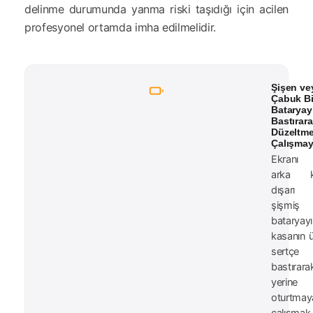
delinme durumunda yanma riski taşıdığı için acilen
profesyonel ortamda imha edilmelidir.
Şişen ve
Çabuk Bi
Bataryay
Bastırar
Düzeltm
Çalışmay
Ekranı
arka k
dışarı
şişmiş
bataryayı
kasanın ü
sertçe
bastırara
yerine
oturtmay