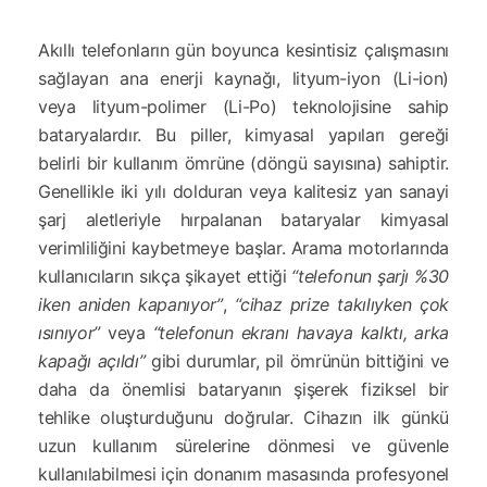
Akıllı telefonların gün boyunca kesintisiz çalışmasını
sağlayan ana enerji kaynağı, lityum-iyon (Li-ion)
veya lityum-polimer (Li-Po) teknolojisine sahip
bataryalardır. Bu piller, kimyasal yapıları gereği
belirli bir kullanım ömrüne (döngü sayısına) sahiptir.
Genellikle iki yılı dolduran veya kalitesiz yan sanayi
şarj aletleriyle hırpalanan bataryalar kimyasal
verimliliğini kaybetmeye başlar. Arama motorlarında
kullanıcıların sıkça şikayet ettiği
“telefonun şarjı %30
iken aniden kapanıyor”
,
“cihaz prize takılıyken çok
ısınıyor”
veya
“telefonun ekranı havaya kalktı, arka
kapağı açıldı”
gibi durumlar, pil ömrünün bittiğini ve
daha da önemlisi bataryanın şişerek fiziksel bir
tehlike oluşturduğunu doğrular. Cihazın ilk günkü
uzun kullanım sürelerine dönmesi ve güvenle
kullanılabilmesi için donanım masasında profesyonel