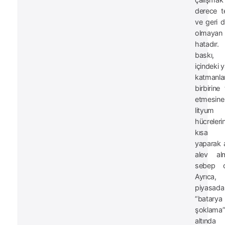
çalışma
derece te
ve geri 
olmaya
hatadı
baskı, 
içindeki y
katmanlar
birbirine
etmesi
lityum
hücrelerin
kısa d
yaparak 
alev al
sebep ola
Ayrıca,
piyasada
“batarya
şoklama
altında