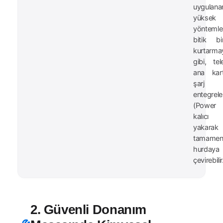
uygulana
yüksek 
yöntemler
bitik bi
kurtarma
gibi, tel
ana kart
şarj
entegreler
(Power
kalıcı 
yakarak 
tamame
hurdaya
çevirebilir
2. Güvenli Donanım