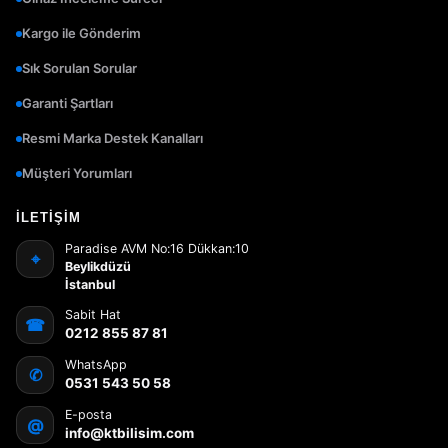
Kargo ile Gönderim
Sık Sorulan Sorular
Garanti Şartları
Resmi Marka Destek Kanalları
Müşteri Yorumları
İLETIŞIM
Paradise AVM No:16 Dükkan:10
⌖
Beylikdüzü
İstanbul
Sabit Hat
☎
0212 855 87 81
WhatsApp
✆
0531 543 50 58
E-posta
@
info@ktbilisim.com