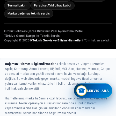
Termal bakım
Paradise AVM cihaz kabul
Marka bağımsız teknik servis
Gizlilik Politikası
Çerez Bildirimi
KVKK Aydınlatma Metni
Türkiye Geneli Kargo ile Teknik Servis
Copyright © 2026
KTeknik Servis ve Bilişim Hizmetleri
. Tüm hakları saklıdır.
Bağımsız Hizmet Bilgilendirmesi:
KTeknik Servis ve Bilişim Hizmetleri;
Apple, Samsung, Asus, Lenovo, HP, Dell, MSI, Acer, Huawei, Monster, Casper
ve benzeri markaların yetkili servisi, resmi bayisi veya bağlı kuruluşu
değildir. Bu web sitesinde geçen marka, model, logo ve ticari unvanlar
yalnızca hizmet verilen cihaz türlerini belirtmek amacıyla kullanılmıştır ve
ilgili hak sahiplerine aittir.
☎
SERVISI ARA
Hizmetlerimiz marka bağımsız özel laboratuvar onarımı, cihaz kabulü ve
kurumsal teknik operasyon süreçleri kapsamında sunulur. Garanti
kapsamındaki cihazlar için kullanıcıların öncelikle ilgili markanın
resmi/yetkili servis kanallarına başvurması önerilir.