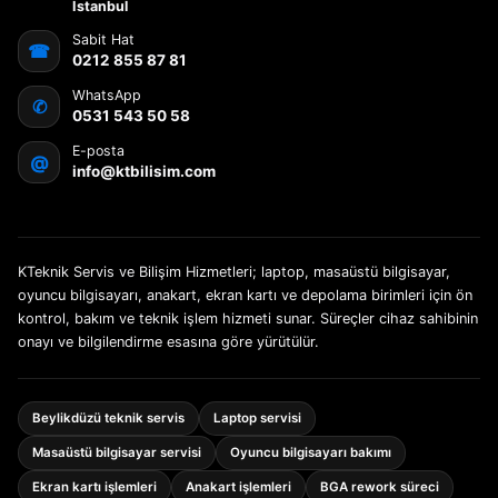
İstanbul
Sabit Hat
☎
0212 855 87 81
WhatsApp
✆
0531 543 50 58
E-posta
@
info@ktbilisim.com
KTeknik Servis ve Bilişim Hizmetleri; laptop, masaüstü bilgisayar,
oyuncu bilgisayarı, anakart, ekran kartı ve depolama birimleri için ön
kontrol, bakım ve teknik işlem hizmeti sunar. Süreçler cihaz sahibinin
onayı ve bilgilendirme esasına göre yürütülür.
Beylikdüzü teknik servis
Laptop servisi
Masaüstü bilgisayar servisi
Oyuncu bilgisayarı bakımı
Ekran kartı işlemleri
Anakart işlemleri
BGA rework süreci