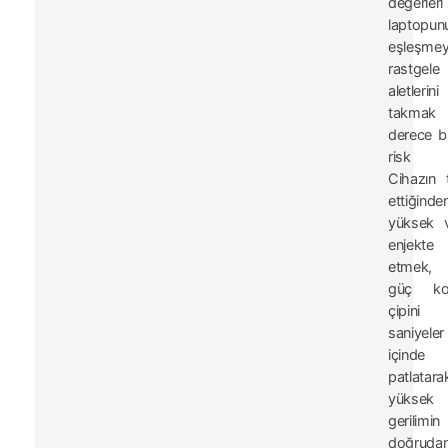
değerleri
laptopun
eşleşme
rastgele
aletlerini
takmak
derece b
risk ta
Cihazın 
ettiğinde
yüksek v
enjekte
etmek,
güç kon
çipini
saniyeler
içinde
patlatara
yüksek
gerilimin
doğrudan