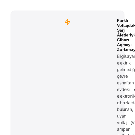
Farklı
Voltajdak
Şarj
Aletleriy
Cihazı
Açmayı
Zorlamay
Bilgisaya
elektrik
gelmediğ
çevre
esnaftan
evdeki d
elektroni
cihazlard
bulunan,
uyan 
voltaj (
amper 