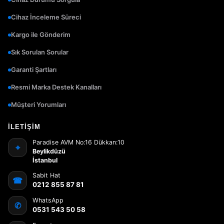
Cihaz İnceleme Süreci
Kargo ile Gönderim
Sık Sorulan Sorular
Garanti Şartları
Resmi Marka Destek Kanalları
Müşteri Yorumları
İLETIŞIM
Paradise AVM No:16 Dükkan:10
⌖
Beylikdüzü
İstanbul
Sabit Hat
☎
0212 855 87 81
WhatsApp
✆
0531 543 50 58